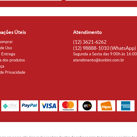
mações Úteis
Atendimento
(12)
3621-6262
omprar
(12)
98888-1010
(WhatsApp)
de Uso
e Entrega
Segunda a Sexta das 9:00h às 16:0
a dos produtos
atendimento@konbini.com.br
nça
 de Privacidade
Rua Coronel João Affonso, 342 Centro - Taubaté - SP CEP 12080-360
Noguti & Amaral Produtos Orientais LTDA - CNPJ: 15.427.609/0001-19