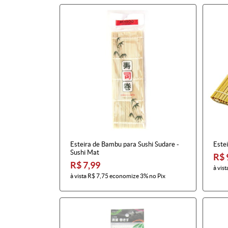
Esteira de Bambu para Sushi Sudare -
Este
Sushi Mat
R$ 
R$ 7,99
à vist
à vista
R$ 7,75
economize
3%
no Pix