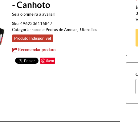
- Canhoto
à
3
Seja o primeira a avaliar!
V
Sku:
4962336116847
Categoria:
Facas e Pedras de Amolar
Utensílios
Produto Indisponível
Recomendar produto
Save
C