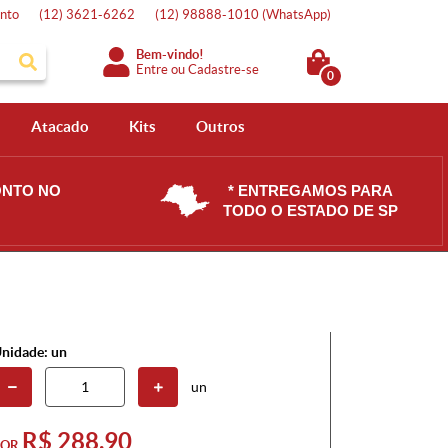
nto
(12)
3621-6262
(12)
98888-1010
(WhatsApp)
Bem-vindo!
Entre
ou
Cadastre-se
0
Atacado
Kits
Outros
ONTO NO
* ENTREGAMOS PARA
TODO O ESTADO DE SP
nidade: un
un
R$ 288,90
POR