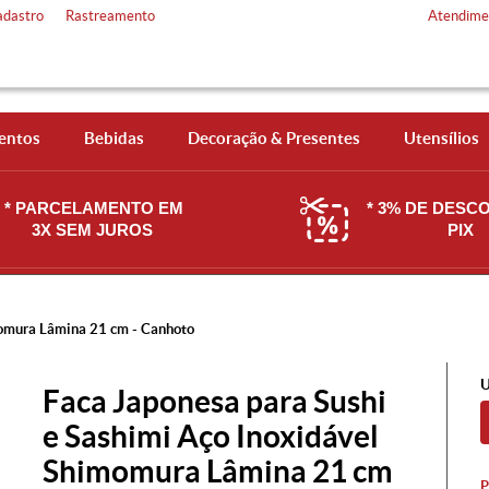
adastro
Rastreamento
Atendime
entos
Bebidas
Decoração & Presentes
Utensílios
* PARCELAMENTO EM
* 3% DE DESC
3X SEM JUROS
PIX
momura Lâmina 21 cm - Canhoto
U
Faca Japonesa para Sushi
e Sashimi Aço Inoxidável
Shimomura Lâmina 21 cm