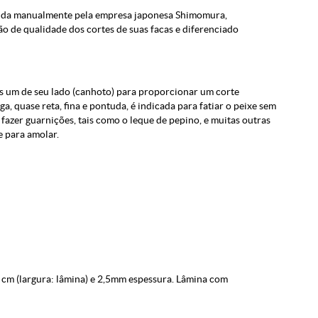
uzida manualmente pela empresa japonesa Shimomura,
o de qualidade dos cortes de suas facas e diferenciado
s um de seu lado (canhoto) para proporcionar um corte
ga, quase reta, fina e pontuda, é indicada para fatiar o peixe sem
 e fazer guarnições, tais como o leque de pepino, e muitas outras
e para amolar.
 cm (largura: lâmina) e 2,5mm espessura. Lâmina com