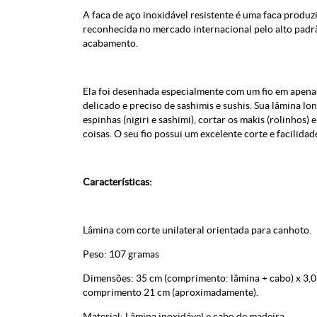
A faca de aço inoxidável resistente é uma faca prod
reconhecida no mercado internacional pelo alto padrã
acabamento.
Ela foi desenhada especialmente com um fio em apena
delicado e preciso de sashimis e sushis. Sua lâmina lon
espinhas (nigiri e sashimi), cortar os makis (rolinhos)
coisas. O seu fio possui um excelente corte e facilidad
Características:
Lâmina com corte unilateral orientada para canhoto.
Peso: 107 gramas
Dimensões: 35 cm (comprimento: lâmina + cabo) x 3,0
comprimento 21 cm (aproximadamente).
Material: Lâmina inoxidável e cabo de madeira