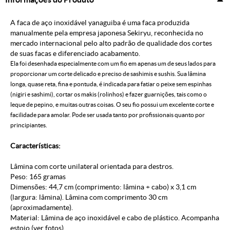
A faca de aço inoxidável yanaguiba é uma faca produzida
manualmente pela empresa japonesa Sekiryu, reconhecida no
mercado internacional pelo alto padrão de qualidade dos cortes
de suas facas e diferenciado acabamento.
Ela foi desenhada especialmente com um fio em apenas um de seus lados para
proporcionar um corte delicado e preciso de sashimis e sushis. Sua lâmina
longa, quase reta, fina e pontuda, é indicada para fatiar o peixe sem espinhas
(nigiri e sashimi), cortar os makis (rolinhos) e fazer guarnições, tais como o
leque de pepino, e muitas outras coisas. O seu fio possui um excelente corte e
facilidade para amolar. Pode ser usada tanto por profissionais quanto por
principiantes.
Características:
Lâmina com corte unilateral orientada para destros.
Peso: 165 gramas
Dimensões: 44,7 cm (comprimento: lâmina + cabo) x 3,1 cm
(largura: lâmina). Lâmina com comprimento 30 cm
(aproximadamente).
Material: Lâmina de aço inoxidável e cabo de plástico. Acompanha
estojo (ver fotos)