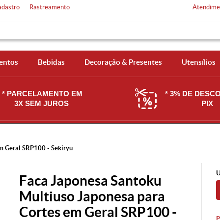
adastro
Rastreamento
Atendime
entos
Bebidas
Decoração & Presentes
Utensílios
* PARCELAMENTO EM
* 3% DE DESC
3X SEM JUROS
PIX
m Geral SRP100 - Sekiryu
U
Faca Japonesa Santoku
Multiuso Japonesa para
Cortes em Geral SRP100 -