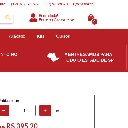
nto
(12)
3621-6262
(12)
98888-1010
(WhatsApp)
Bem-vindo!
Entre
ou
Cadastre-se
0
Atacado
Kits
Outros
ONTO NO
* ENTREGAMOS PARA
TODO O ESTADO DE SP
nidade: un
un
R$ 395,20
POR