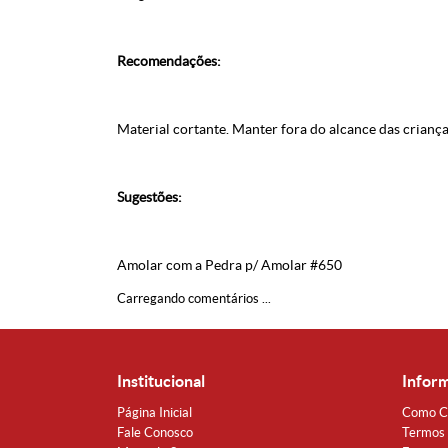
Recomendações:
Material cortante. Manter fora do alcance das criança
Sugestões:
Amolar com a Pedra p/ Amolar #650
Carregando comentários ...
Institucional
Infor
Página Inicial
Como C
Fale Conosco
Termos 