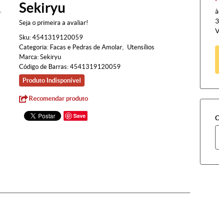
Sekiryu
à
3
Seja o primeira a avaliar!
V
Sku:
4541319120059
Categoria:
Facas e Pedras de Amolar
Utensílios
Marca:
Sekiryu
Código de Barras:
4541319120059
Produto Indisponível
Recomendar produto
Save
C