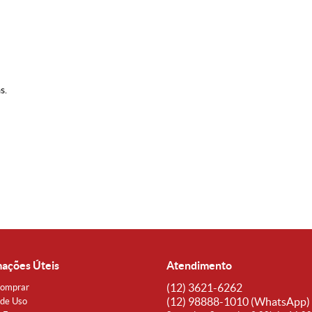
s.
mações Úteis
Atendimento
(12)
3621-6262
omprar
(12)
98888-1010
(WhatsApp)
de Uso