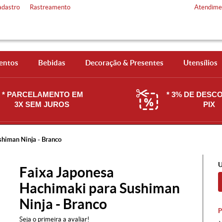
adastro
Rastreamento
Atendime
entos
Bebidas
Decoração & Presentes
Utensílios
* PARCELAMENTO EM
* 3% DE DESC
3X SEM JUROS
PIX
shiman Ninja - Branco
U
Faixa Japonesa
Hachimaki para Sushiman
Ninja - Branco
Seja o primeira a avaliar!