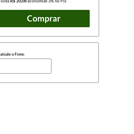
 vista
R$ 20,08
economize
3%
no Pix
Comprar
alcule o Frete: