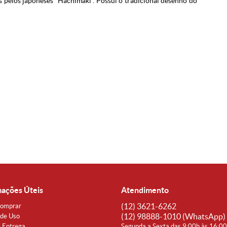
 pelos japoneses “Hachimaki”. Possui o tradicional desenho do
mações Úteis
Atendimento
(12)
3621-6262
omprar
(12)
98888-1010
(WhatsApp)
de Uso
e Entrega
Segunda a Sexta das 9:00h às 16:0