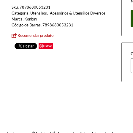
à
Sku:
7898680053231
Categoria:
Utensílios
Acessórios & Utensílios Diversos
Marca:
Konbini
Código de Barras:
7898680053231
Recomendar produto
Save
C