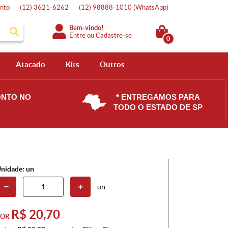
nto
(12)
3621-6262
(12)
98888-1010
(WhatsApp)
Bem-vindo!
Entre
ou
Cadastre-se
0
Atacado
Kits
Outros
ONTO NO
* ENTREGAMOS PARA
TODO O ESTADO DE SP
nidade: un
un
R$ 20,70
POR