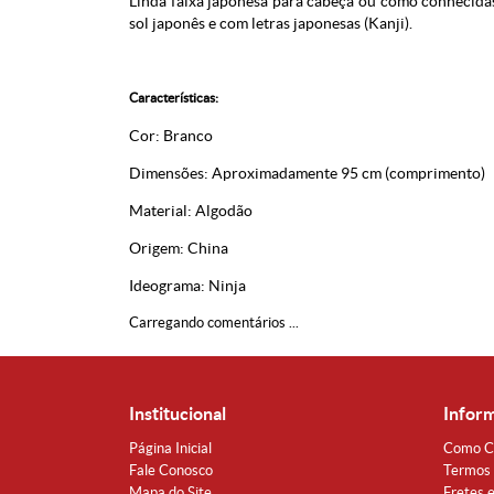
Linda faixa japonesa para cabeça ou como conhecidas
sol japonês e com letras japonesas (Kanji).
Características:
Cor: Branco
Dimensões: Aproximadamente 95 cm (comprimento)
Material: Algodão
Origem: China
Ideograma: Ninja
Carregando comentários ...
Institucional
Infor
Página Inicial
Como C
Fale Conosco
Termos 
Mapa do Site
Fretes 