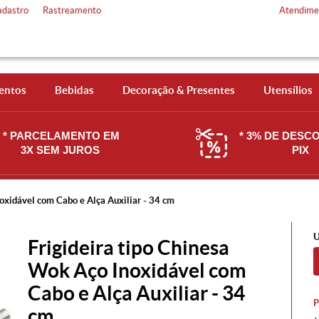
adastro
Rastreamento
Atendime
entos
Bebidas
Decoração & Presentes
Utensílios
* PARCELAMENTO EM
* 3% DE DESC
3X SEM JUROS
PIX
oxidável com Cabo e Alça Auxiliar - 34 cm
U
Frigideira tipo Chinesa
Wok Aço Inoxidável com
Cabo e Alça Auxiliar - 34
cm