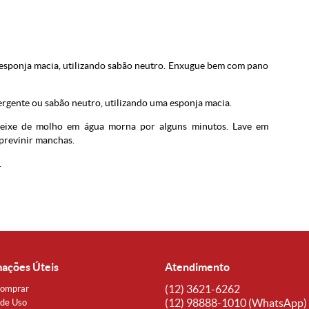
a esponja macia, utilizando sabão neutro. Enxugue bem com pano
ergente ou sabão neutro, utilizando uma esponja macia.
deixe de molho em água morna por alguns minutos. Lave em
previnir manchas.
.
mações Úteis
Atendimento
(12)
3621-6262
omprar
(12)
98888-1010
(WhatsApp)
de Uso