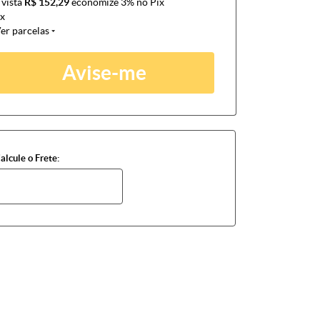
 vista
R$ 152,29
economize
3%
no Pix
x
er parcelas
Avise-me
alcule o Frete: