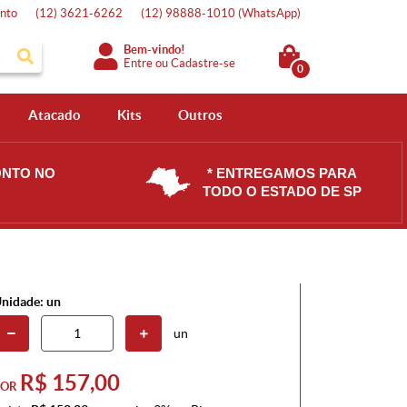
nto
(12)
3621-6262
(12)
98888-1010
(WhatsApp)
Bem-vindo!
Entre
ou
Cadastre-se
0
Atacado
Kits
Outros
ONTO NO
* ENTREGAMOS PARA
TODO O ESTADO DE SP
nidade: un
un
R$ 157,00
POR