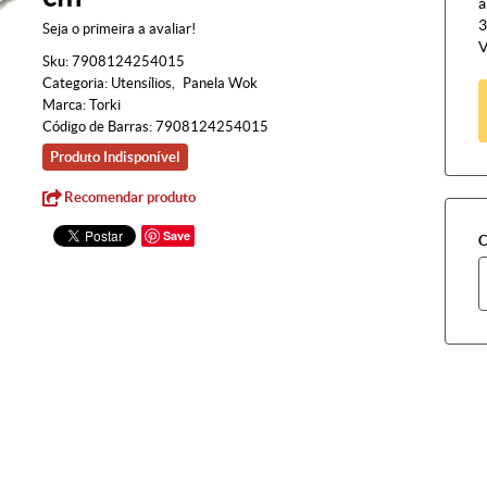
à
3
Seja o primeira a avaliar!
V
Sku:
7908124254015
Categoria:
Utensílios
Panela Wok
Marca:
Torki
Código de Barras:
7908124254015
Produto Indisponível
Recomendar produto
Save
C