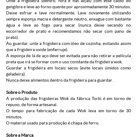
Unte a frigideira (dentro, fora e nas alças) com esse caldo do
gengibre e leve ao forno quente por aproximadamente 30 minutos.
Deixe esfriar e lave normalmente. Lave novamente utilizando
sempre esponja macia e detergente neutro, enxague com bastante
água e leve ao fogo para secar (nunca deixe secando no
escorredor de prato e recomendamos não secar com pano de
prato).
Ao guardar, unte a frigideira com óleo de cozinha, evitando assim
que a frigideira oxide (enferruje).
A esponja de lá de aço deve ser evitada para não retirar a película
preta que irá se formar com o uso constante da frigideira wok.
Guardar a frigideira em locais secos (evite locais úmidos como
geladeira).
Nunca deixe alimentos dentro da frigideira para guardar.
Sobre o Produto
:
A produção das frigideiras Wok da fábrica Torki é em torno de
repuxo, de forma artesanal.
O tempo para fabricação de cada Wok leva em torno de 30
minutos.
O material usado para produção é chapa de ferro.
Sobre a Marca
: