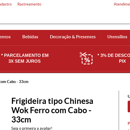
adastro
Rastreamento
Atendime
entos
Bebidas
Decoração & Presentes
Utensílios
* PARCELAMENTO EM
* 3% DE DESC
3X SEM JUROS
PIX
 com Cabo - 33cm
U
Frigideira tipo Chinesa
Wok Ferro com Cabo -
33cm
Seja o primeira a avaliar!