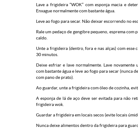
Lave a frigideira “WOK” com esponja macia e dete
Enxague normalmente com bastante água.
Leve ao fogo para secar. Não deixar escorrendo no esco
Rale um pedaço de gengibre pequeno, esprema com pan
caldo.
Unte a frigideira (dentro, fora e nas alças) com ess
30 minutos.
Deixe esfriar e lave normalmente. Lave novamente u
com bastante água e leve ao fogo para secar (nunca 
com pano de prato).
Ao guardar, unte a frigideira com óleo de cozinha, evit
A esponja de lá de aço deve ser evitada para não ret
frigideira wok.
Guardar a frigideira em locais secos (evite locais úmi
Nunca deixe alimentos dentro da frigideira para guard