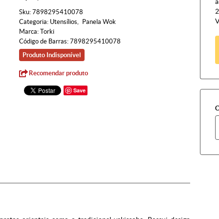
à
2
Sku:
7898295410078
V
Categoria:
Utensílios
Panela Wok
Marca:
Torki
Código de Barras:
7898295410078
Produto Indisponível
Recomendar produto
Save
C