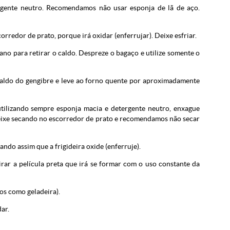
rgente neutro. Recomendamos não usar esponja de lã de aço.
rredor de prato, porque irá oxidar (enferrujar). Deixe esfriar.
o para retirar o caldo. Despreze o bagaço e utilize somente o
e caldo do gengibre e leve ao forno quente por aproximadamente
tilizando sempre esponja macia e detergente neutro, enxague
deixe secando no escorredor de prato e recomendamos não secar
ando assim que a frigideira oxide (enferruje).
irar a película preta que irá se formar com o uso constante da
dos como geladeira).
ar.