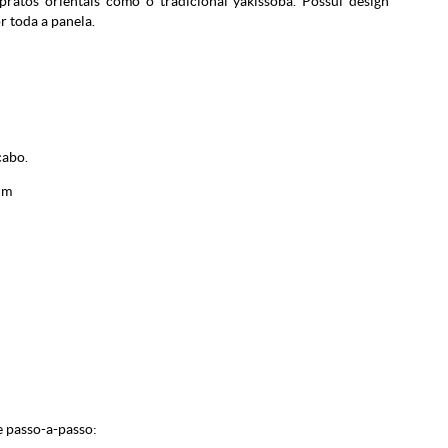
pratos orientais como o tradicional yakissoba. Possui design
r toda a panela.
cabo.
cm
e passo-a-passo: