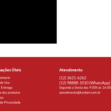
mações Úteis
Atendimento
(12)
3621-6262
omprar
(12)
98888-1010
(WhatsApp)
de Uso
e Entrega
Segunda a Sexta das 9:00h às 16:0
a dos produtos
atendimento@konbini.com.br
nça
 de Privacidade