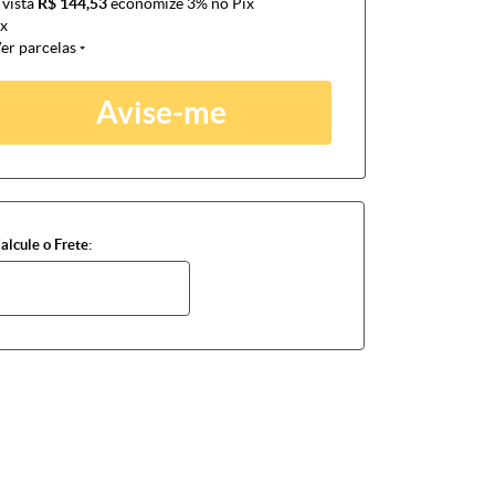
 vista
R$ 144,53
economize
3%
no Pix
x
er parcelas
Avise-me
alcule o Frete: