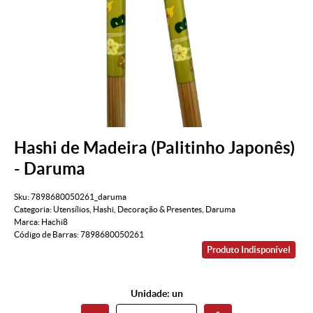
Hashi de Madeira (Palitinho Japonês)
- Daruma
Sku:
7898680050261_daruma
Categoria:
Utensílios
,
Hashi
,
Decoração & Presentes
,
Daruma
Marca:
Hachi8
Código de Barras:
7898680050261
Produto Indisponível
Unidade: un