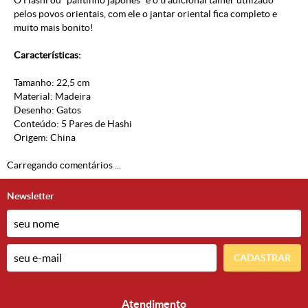
O Hashi ou “palitinho japonês” é o tradicional talher utilizado
pelos povos orientais, com ele o jantar oriental fica completo e
muito mais bonito!
Características:
Tamanho: 22,5 cm
Material: Madeira
Desenho: Gatos
Conteúdo: 5 Pares de Hashi
Origem: China
Carregando comentários ...
Newsletter
CADASTRAR
Atendimento