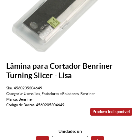
Lâmina para Cortador Benriner
Turning Slicer - Lisa
Sku:
4560205304649
Categoria:
Utensílios
,
Fatiadores e Raladores
,
Benriner
Marca:
Benriner
Código de Barras:
4560205304649
Produto Indisponível
Unidade: un