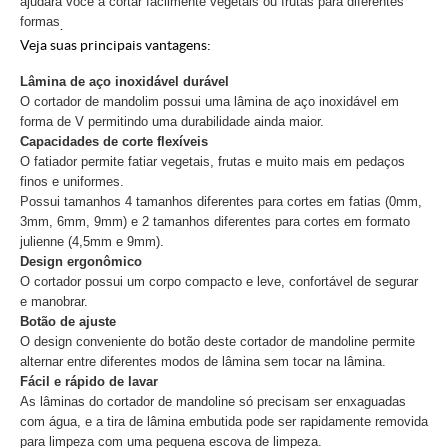
ajudará você a cortar facilmente vegetais ou frutas para diferentes
formas
.
Veja suas principais vantagens:
Lâmina de aço inoxidável durável
O cortador de mandolim possui uma lâmina de aço inoxidável em
forma de V permitindo uma durabilidade ainda maior.
Capacidades de corte flexíveis
O fatiador permite fatiar vegetais, frutas e muito mais em pedaços
finos e uniformes.
Possui tamanhos 4 tamanhos diferentes para cortes em fatias (0mm,
3mm, 6mm, 9mm) e 2 tamanhos diferentes para cortes em formato
julienne (4,5mm e 9mm).
Design ergonômico
O cortador possui um corpo compacto e leve, confortável de segurar
e manobrar.
Botão de ajuste
O design conveniente do botão deste cortador de mandoline permite
alternar entre diferentes modos de lâmina sem tocar na lâmina.
Fácil e rápido de lavar
As lâminas do cortador de mandoline só precisam ser enxaguadas
com água, e a tira de lâmina embutida pode ser rapidamente removida
para limpeza com uma pequena escova de limpeza.