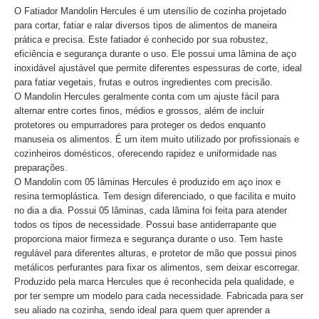
O Fatiador Mandolin Hercules é um utensílio de cozinha projetado
para cortar, fatiar e ralar diversos tipos de alimentos de maneira
prática e precisa. Este fatiador é conhecido por sua robustez,
eficiência e segurança durante o uso. Ele possui uma lâmina de aço
inoxidável ajustável que permite diferentes espessuras de corte, ideal
para fatiar vegetais, frutas e outros ingredientes com precisão.
O Mandolin Hercules geralmente conta com um ajuste fácil para
alternar entre cortes finos, médios e grossos, além de incluir
protetores ou empurradores para proteger os dedos enquanto
manuseia os alimentos. É um item muito utilizado por profissionais e
cozinheiros domésticos, oferecendo rapidez e uniformidade nas
preparações.
O Mandolin com 05 lâminas Hercules é produzido em aço inox e
resina termoplástica. Tem design diferenciado, o que facilita e muito
no dia a dia. Possui 05 lâminas, cada lâmina foi feita para atender
todos os tipos de necessidade. Possui base antiderrapante que
proporciona maior firmeza e segurança durante o uso. Tem haste
regulável para diferentes alturas, e protetor de mão que possui pinos
metálicos perfurantes para fixar os alimentos, sem deixar escorregar.
Produzido pela marca Hercules que é reconhecida pela qualidade, e
por ter sempre um modelo para cada necessidade. Fabricada para ser
seu aliado na cozinha, sendo ideal para quem quer aprender a