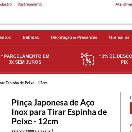
adastro
Rastreamento
Atendime
entos
Bebidas
Decoração & Presentes
Utensílios
* PARCELAMENTO EM
* 3% DE DESC
3X SEM JUROS
PIX
rar Espinha de Peixe - 12cm
U
Pinça Japonesa de Aço
Inox para Tirar Espinha de
Peixe - 12cm
Seja o primeira a avaliar!