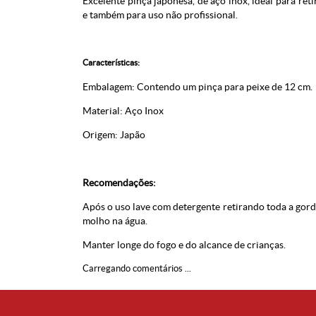
Excelente pinça japonesa, de aço inox, ideal para ret
e também para uso não profissional.
Características:
Embalagem: Contendo um pinça para peixe de 12 cm.
Material: Aço Inox
Origem: Japão
Recomendações:
Após o uso lave com detergente retirando toda a gordu
molho na água.
Manter longe do fogo e do alcance de crianças.
Carregando comentários ...