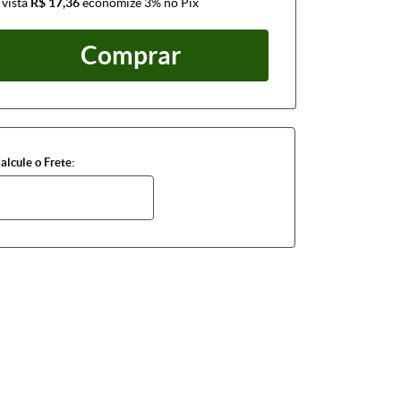
 vista
R$ 17,36
economize
3%
no Pix
Comprar
alcule o Frete: