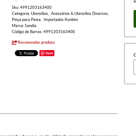
à
Sku:
4991203163400
Categoria:
Utensílios
Acessórios & Utensílios Diversos
Pinça para Peixe
Importados Konbini
Marca:
Sandia
Código de Barras:
4991203163400
Recomendar produto
Save
C