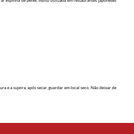
irar espinha de peixe, muito utilizada em restaurantes japoneses
ra e a sujeira, após secar, guardar em local seco. Não deixar de