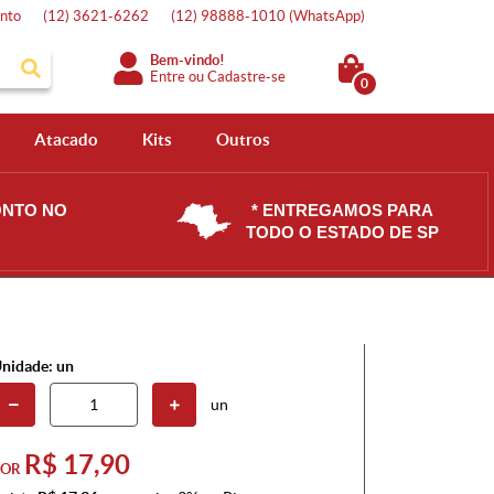
nto
(12)
3621-6262
(12)
98888-1010
(WhatsApp)
Bem-vindo!
Entre
ou
Cadastre-se
0
Atacado
Kits
Outros
ONTO NO
* ENTREGAMOS PARA
TODO O ESTADO DE SP
nidade: un
un
R$ 17,90
POR