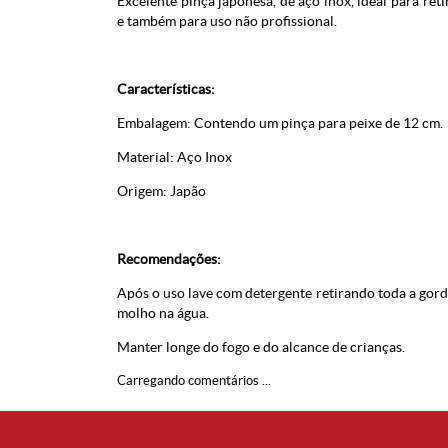
Excelente pinça japonesa, de aço inox, ideal para ret
e também para uso não profissional.
Características:
Embalagem: Contendo um pinça para peixe de 12 cm.
Material: Aço Inox
Origem: Japão
Recomendações:
Após o uso lave com detergente retirando toda a gordu
molho na água.
Manter longe do fogo e do alcance de crianças.
Carregando comentários ...