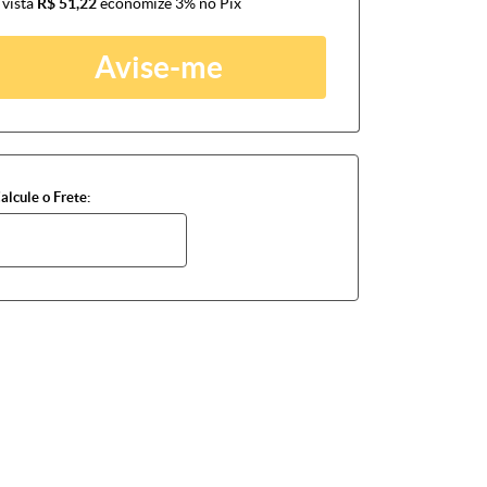
 vista
R$ 51,22
economize
3%
no Pix
Avise-me
alcule o Frete: