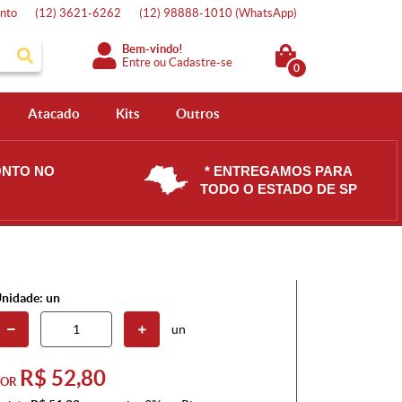
nto
(12)
3621-6262
(12)
98888-1010
(WhatsApp)
Bem-vindo!
Entre
ou
Cadastre-se
0
Atacado
Kits
Outros
ONTO NO
* ENTREGAMOS PARA
TODO O ESTADO DE SP
nidade: un
un
R$ 52,80
POR