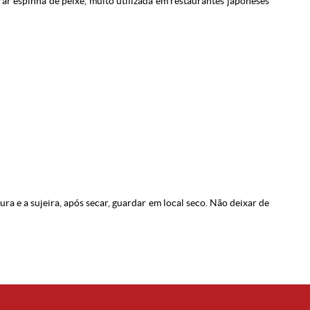
irar espinha de peixe, muito utilizada em restaurantes japoneses
ra e a sujeira, após secar, guardar em local seco. Não deixar de