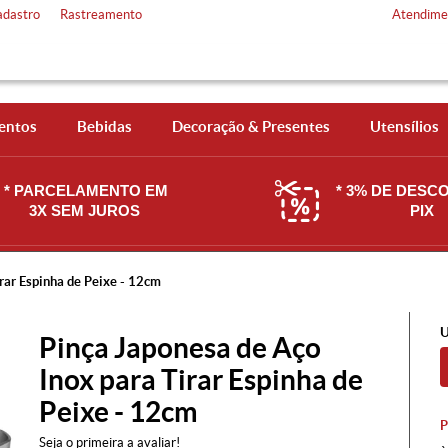
adastro
Rastreamento
Atendime
entos
Bebidas
Decoração & Presentes
Utensílios
* PARCELAMENTO EM
* 3% DE DESC
3X SEM JUROS
PIX
rar Espinha de Peixe - 12cm
U
Pinça Japonesa de Aço
Inox para Tirar Espinha de
Peixe - 12cm
Seja o primeira a avaliar!