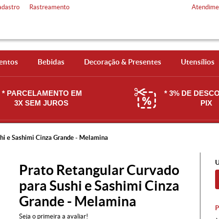
adastro
Rastreamento
Atendime
entos
Bebidas
Decoração & Presentes
Utensílios
* PARCELAMENTO EM
* 3% DE DESC
3X SEM JUROS
PIX
hi e Sashimi Cinza Grande - Melamina
U
Prato Retangular Curvado
para Sushi e Sashimi Cinza
Grande - Melamina
Seja o primeira a avaliar!