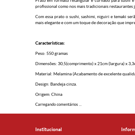
Prato em formato retangular e curvado para sushi e 
profissional como nos mais tradicionais restaurantes 
Com essa prato o sushi, sashimi, niguiri e temaki s
mais elegante e com um toque de decoração que impr
Características:
Peso: 550 gramas
Dimensões: 30,5(comprimento) x 21cm (largura) x 3,3c
Material:
Melamina
(Acabamento de excelente qualid
Design: Bandeja cinza.
Origem: China
Carregando comentários ...
Institucional
Infor