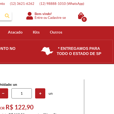
nto
(12)
3621-6262
(12)
98888-1010
(WhatsApp)
Bem-vindo!
Entre
ou
Cadastre-se
0
Atacado
Kits
Outros
ONTO NO
* ENTREGAMOS PARA
TODO O ESTADO DE SP
nidade: un
un
R$ 122,90
POR