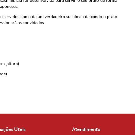
sashimi. Ela foi desenvolvida para servir o seu prato de forma
japoneses.
erão servidos como de um verdadeiro sushiman deixando o prato
essionará os convidados.
m (altura)
ade)
mações Úteis
Atendimento