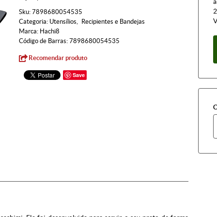
à
2
Sku:
7898680054535
V
Categoria:
Utensílios
Recipientes e Bandejas
Marca:
Hachi8
Código de Barras:
7898680054535
Recomendar produto
Save
C