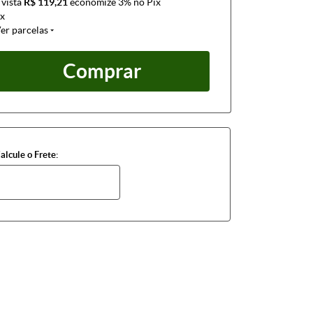
 vista
R$ 119,21
economize
3%
no Pix
x
er parcelas
Comprar
alcule o Frete: