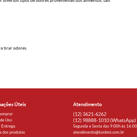
 diversos tipos de odores provenientes dos alimentos, tais
 tirar odores.
mações Úteis
Atendimento
(12)
3621-6262
omprar
(12)
98888-1010
(WhatsApp)
de Uso
e Entrega
Segunda a Sexta das 9:00h às 16:0
a dos produtos
atendimento@konbini.com.br