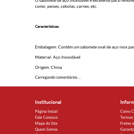
O sabonete de aço inoxidável é excelente para remover
como: peixes, cebolas, carnes, etc.
Características:
Embalagem: Contém um sabonete oval de aço inox para
Material: Aço Inoxidável
Origem: China
Carregando comentários ...
Institucional
Infor
Página Inicial
Como C
Fale Conosco
Termos 
Mapa do Site
Fretes 
Quem Somos
Garanti