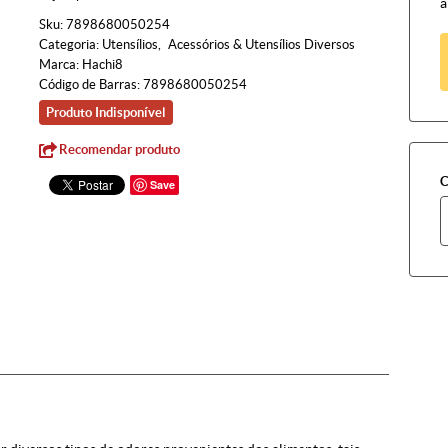
à
Sku:
7898680050254
Categoria:
Utensílios
Acessórios & Utensílios Diversos
Marca:
Hachi8
Código de Barras:
7898680050254
Produto Indisponível
Recomendar produto
C
Save