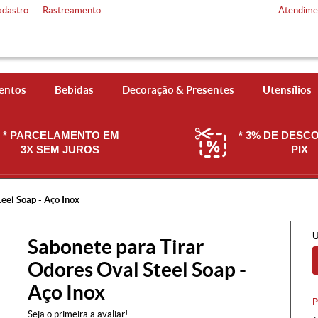
adastro
Rastreamento
Atendime
entos
Bebidas
Decoração & Presentes
Utensílios
* PARCELAMENTO EM
* 3% DE DESC
3X SEM JUROS
PIX
eel Soap - Aço Inox
U
Sabonete para Tirar
Odores Oval Steel Soap -
Aço Inox
Seja o primeira a avaliar!