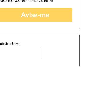
 vista
R$ 13,82
economize
3%
no Pix
Avise-me
alcule o Frete: