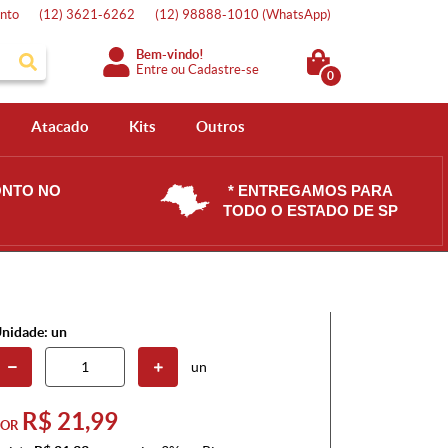
nto
(12)
3621-6262
(12)
98888-1010
(WhatsApp)
Bem-vindo!
Entre
ou
Cadastre-se
0
Atacado
Kits
Outros
ONTO NO
* ENTREGAMOS PARA
TODO O ESTADO DE SP
nidade: un
un
R$ 21,99
POR