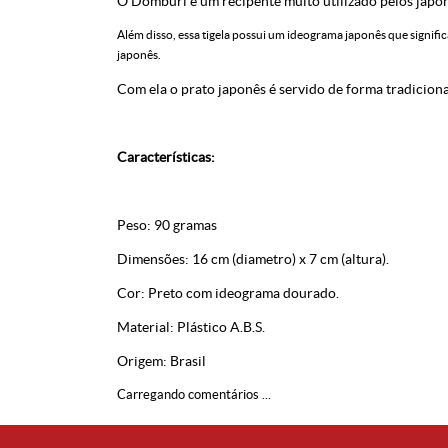
O Domburi é um recipente muito utilizado pelos japon
Além disso, essa tigela possui um ideograma japonês que signific
japonês.
Com ela o prato japonês é servido de forma tradicion
Características:
Peso: 90 gramas
Dimensões: 16 cm (diametro) x 7 cm (altura).
Cor: Preto com ideograma dourado.
Material: Plástico A.B.S.
Origem: Brasil
Carregando comentários ...