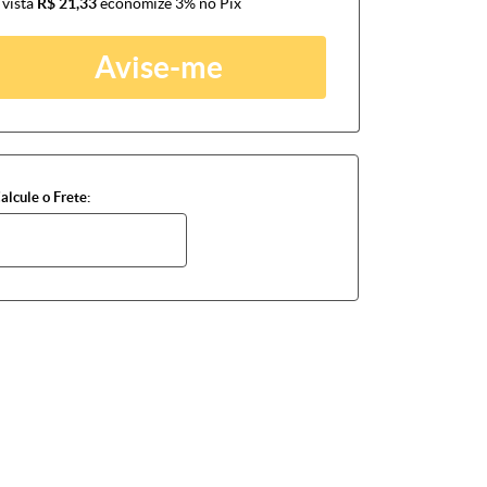
 vista
R$ 21,33
economize
3%
no Pix
Avise-me
alcule o Frete: