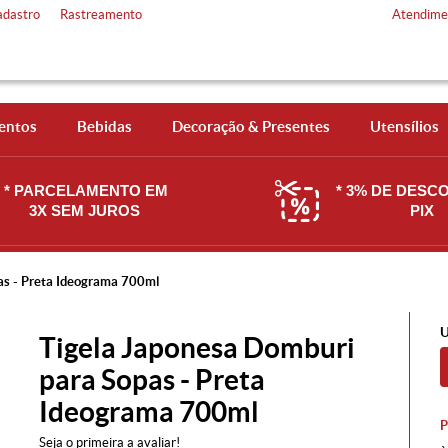
adastro
Rastreamento
Atendime
entos
Bebidas
Decoração & Presentes
Utensílios
* PARCELAMENTO EM
* 3% DE DESC
3X SEM JUROS
PIX
as - Preta Ideograma 700ml
U
Tigela Japonesa Domburi
para Sopas - Preta
Ideograma 700ml
Seja o primeira a avaliar!