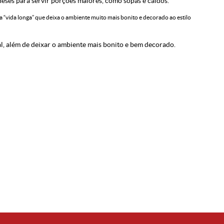
eses para servir porções maiores, como sopas e caldos.
a “vida longa” que deixa o ambiente muito mais bonito e decorado ao estilo
al, além de deixar o ambiente mais bonito e bem decorado.