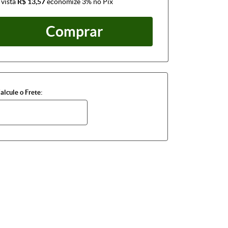
 vista
R$ 13,57
economize
3%
no Pix
Comprar
alcule o Frete: