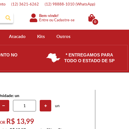
nto
(12)
3621-6262
(12)
98888-1010
(WhatsApp)
Bem-vindo!
Entre
ou
Cadastre-se
0
Atacado
Kits
Outros
ONTO NO
* ENTREGAMOS PARA
TODO O ESTADO DE SP
nidade: un
un
R$ 13,99
POR