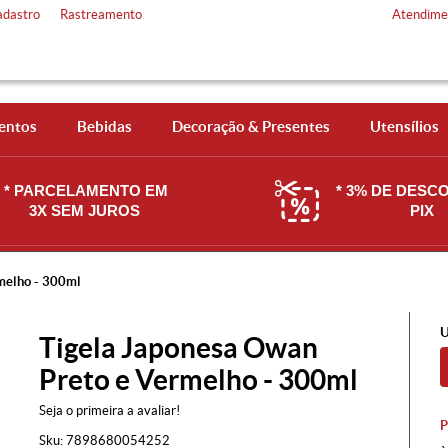
adastro
Rastreamento
Atendime
entos
Bebidas
Decoração & Presentes
Utensílios
* PARCELAMENTO EM
* 3% DE DESC
3X SEM JUROS
PIX
melho - 300ml
U
Tigela Japonesa Owan
Preto e Vermelho - 300ml
Seja o primeira a avaliar!
Sku:
7898680054252