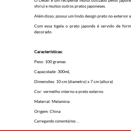
O Owan é um recipente muito utilizado pelos japone
shiru) e muitos outros pratos japoneses.
Além disso, possui um lindo design preto no exterior e
Com essa tigela o prato japonês é servido de form
decorado.
Características:
Peso: 100 gramas
Capacidade: 300mL
Dimensões: 10 cm (diametro) x 7 cm (altura).
Cor: vermelho interno e preto externo.
Material:
Melamina
Origem: China
Carregando comentários ...