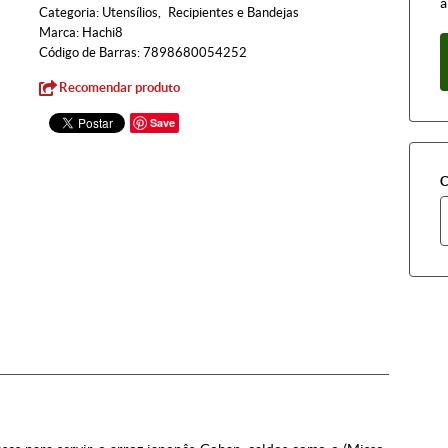
à
Categoria:
Utensílios
Recipientes e Bandejas
Marca:
Hachi8
Código de Barras:
7898680054252
Recomendar produto
Save
C