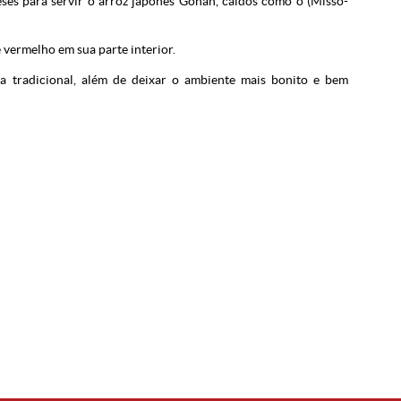
ses para servir o arroz japonês Gohan, caldos como o (Misso-
 vermelho em sua parte interior.
a tradicional, além de deixar o ambiente mais bonito e bem