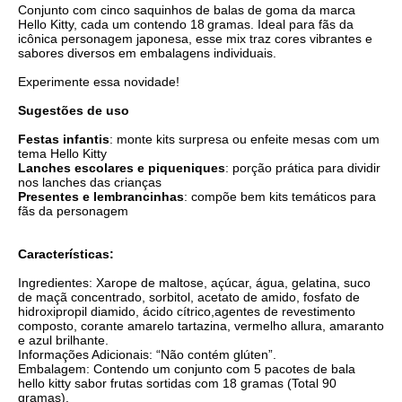
Conjunto com cinco saquinhos de balas de goma da marca
Hello Kitty, cada um contendo 18 gramas. Ideal para fãs da
icônica personagem japonesa, esse mix traz cores vibrantes e
sabores diversos em embalagens individuais.
Experimente essa novidade!
Sugestões de uso
Festas infantis
: monte kits surpresa ou enfeite mesas com um
tema Hello Kitty
Lanches escolares e piqueniques
: porção prática para dividir
nos lanches das crianças
Presentes e lembrancinhas
: compõe bem kits temáticos para
fãs da personagem
Características:
Ingredientes: Xarope de maltose, açúcar, água, gelatina, suco
de maçã concentrado, sorbitol, acetato de amido, fosfato de
hidroxipropil diamido, ácido cítrico,agentes de revestimento
composto, corante amarelo tartazina, vermelho allura, amaranto
e azul brilhante.
Informações Adicionais: “Não contém glúten”.
Embalagem: Contendo um conjunto com 5 pacotes de bala
hello kitty sabor frutas sortidas com 18 gramas (Total 90
gramas).