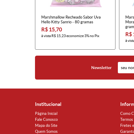
Marshmallow Recheado Sabor Uva
Mars
Hello Kitty Sanrio - 80 gramas
Mora
gram
R$ 15,70
R$ 
à vista
R$ 15,23
economize
3%
no Pix
à vist
Newsletter
Institucional
Infor
Página Inicial
Como C
Fale Conosco
Termos 
Mapa do Site
Fretes 
Quem Somos
Garanti