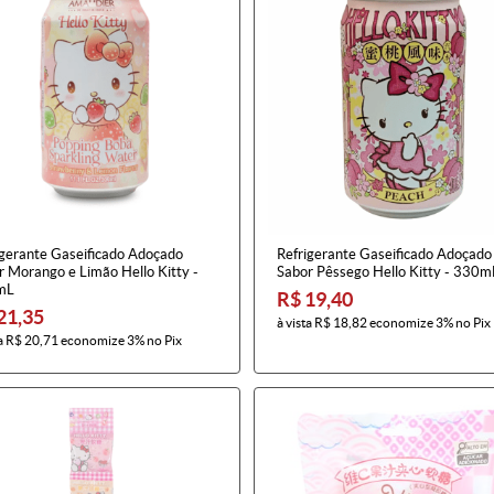
igerante Gaseificado Adoçado
Refrigerante Gaseificado Adoçado
r Morango e Limão Hello Kitty -
Sabor Pêssego Hello Kitty - 330m
mL
R$ 19,40
21,35
à vista
R$ 18,82
economize
3%
no Pix
a
R$ 20,71
economize
3%
no Pix