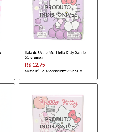
o
Bala de Uva e Mel Hello Kitty Sanrio -
55 gramas
R$ 12,75
à vista
R$ 12,37
economize
3%
no Pix