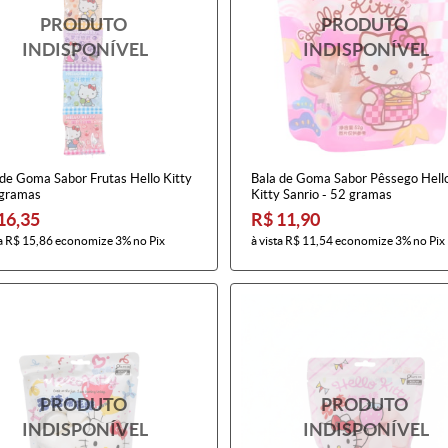
 de Goma Sabor Frutas Hello Kitty
Bala de Goma Sabor Pêssego Hell
 gramas
Kitty Sanrio - 52 gramas
16,35
R$ 11,90
a
R$ 15,86
economize
3%
no Pix
à vista
R$ 11,54
economize
3%
no Pix