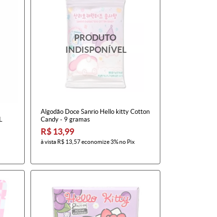
Algodão Doce Sanrio Hello kitty Cotton
L
Candy - 9 gramas
R$ 13,99
à vista
R$ 13,57
economize
3%
no Pix