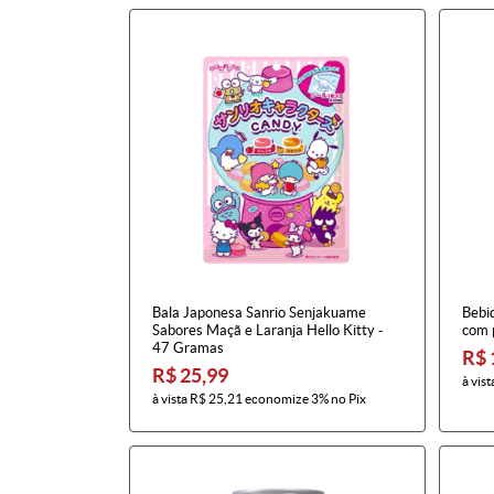
Bala Japonesa Sanrio Senjakuame
Bebi
Sabores Maçã e Laranja Hello Kitty -
com 
47 Gramas
R$ 
R$ 25,99
à vist
à vista
R$ 25,21
economize
3%
no Pix