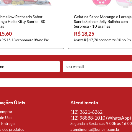
hmallow Recheado Sabor
Gelatina Sabor Morango e Laranja
ngo Hello Kitty Sanrio - 80
Sanrio Spinner Jelly Bolinha com
as
Surpresa - 10 gramas
15,60
R$ 18,25
a
R$ 15,13
economize
3%
no Pix
à vista
R$ 17,70
economize
3%
no Pix
mações Úteis
Atendimento
(12)
3621-6262
omprar
(12)
98888-1010
(WhatsApp)
de Uso
e Entrega
Segunda a Sexta das 9:00h às 16:0
a dos produtos
atendimento@konbini.com.br