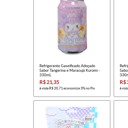
Refrigerante Gaseificado Adoçado
Refr
Sabor Tangerina e Maracujá Kuromi -
Sabo
330mL
330
R$ 21,35
R$ 
à vista
R$ 20,71
economize
3%
no Pix
à vist