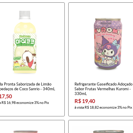
da Pronta Saborizada de Limão
Refrigerante Gaseificado Adoçado
pedaços de Coco Sanrio - 340mL
Sabor Frutas Vermelhas Kuromi -
330mL
17,50
R$ 19,40
a
R$ 16,98
economize
3%
no Pix
à vista
R$ 18,82
economize
3%
no Pix