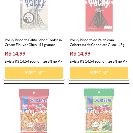
Pocky Biscoito Palito Sabor Cookies&
Pocky Biscoito de Palito com
Cream Flauvor Glico - 41 gramas
Cobertura de Chocolate Glico - 45g
R$ 14,99
R$ 14,99
à vista
R$ 14,54
economize
3%
no Pix
à vista
R$ 14,54
economize
3%
no Pix
AVISE-ME
AVISE-ME