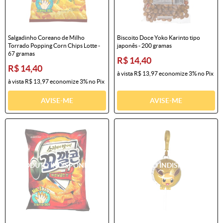
Salgadinho Coreano de Milho
Biscoito Doce Yoko Karinto tipo
Torrado Popping Corn Chips Lotte -
japonês - 200 gramas
67 gramas
R$ 14,40
R$ 14,40
à vista
R$ 13,97
economize
3%
no Pix
à vista
R$ 13,97
economize
3%
no Pix
AVISE-ME
AVISE-ME