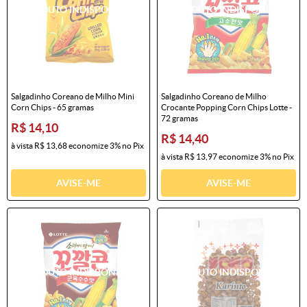
Salgadinho Coreano de Milho Mini
Salgadinho Coreano de Milho
Corn Chips - 65 gramas
Crocante Popping Corn Chips Lotte -
72 gramas
R$ 14,10
R$ 14,40
à vista
R$ 13,68
economize
3%
no Pix
à vista
R$ 13,97
economize
3%
no Pix
AVISE-ME
AVISE-ME