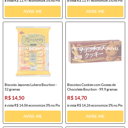
à vista
R$ 13,97
economize
3%
no Pix
à vista
R$ 13,97
economize
3%
no Pix
AVISE-ME
AVISE-ME
Biscoito Japones Lubera Bourbon -
Biscoitos Cookies com Gostas de
52 gramas
Chocolate Bourbon - 99,9 gramas
R$ 14,50
R$ 14,70
à vista
R$ 14,06
economize
3%
no Pix
à vista
R$ 14,26
economize
3%
no Pix
AVISE-ME
AVISE-ME