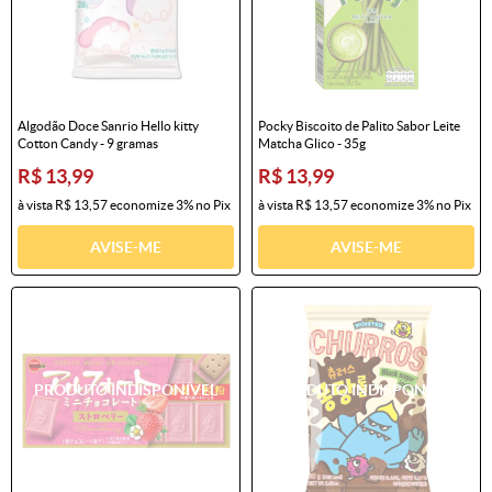
Algodão Doce Sanrio Hello kitty
Pocky Biscoito de Palito Sabor Leite
Cotton Candy - 9 gramas
Matcha Glico - 35g
R$ 13,99
R$ 13,99
à vista
R$ 13,57
economize
3%
no Pix
à vista
R$ 13,57
economize
3%
no Pix
AVISE-ME
AVISE-ME