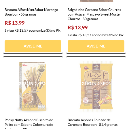
Biscoito Alfort Mini Sabor Morango
Salgadinho Coreano Sabor Churros
Bourbon - 55 gramas
com Açúcar Mascavo Sweet Moster
Churros - 80 gramas
R$ 13,99
R$ 13,99
à vista
R$ 13,57
economize
3%
no Pix
à vista
R$ 13,57
economize
3%
no Pix
AVISE-ME
AVISE-ME
Pocky Nutty Almond Biscoito de
Biscoito Japones Folhado de
Palito com Sabor e Cobertura de
Caramelo Bourbon - 81,4 gramas