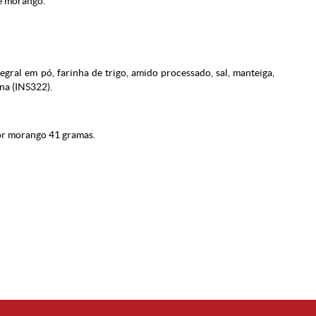
e morango.
tegral em pó, farinha de trigo, amido processado, sal, manteiga,
ina (INS322).
or morango 41 gramas.