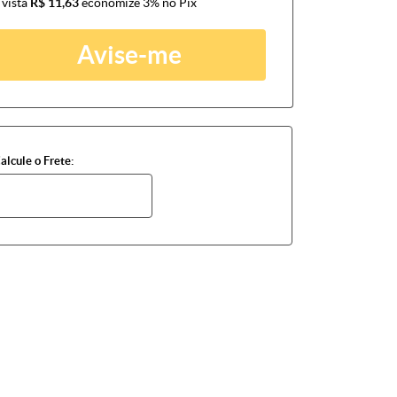
 vista
R$ 11,63
economize
3%
no Pix
Avise-me
alcule o Frete: