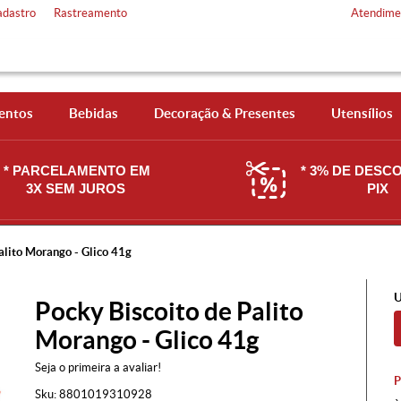
adastro
Rastreamento
Atendime
entos
Bebidas
Decoração & Presentes
Utensílios
* PARCELAMENTO EM
* 3% DE DESC
3X SEM JUROS
PIX
alito Morango - Glico 41g
U
Pocky Biscoito de Palito
Morango - Glico 41g
Seja o primeira a avaliar!
Sku:
8801019310928