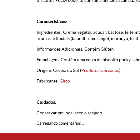
Biscoitos Pocky coberto com uma deliciosa camada d
Características:
Ingredientes: Creme vegetal, açúcar, Lactose, leite in
aromas artificiais (baunilha, morango), morango, lecit
Informações Adicionais: Contém Glúten
Embalagem: Contém uma caixa de biscoito pocky sab
Origem: Coréia do Sul (
Produtos Coreanos
)
Fabricante:
Glico
Cuidados:
Conservar em local seco e arejado.
Carregando comentários ...