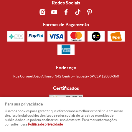
Redes Sociais
Formas de Pagamento
Endereço
Rua Coronel João Affonso, 342 Centro - Taubaté - SP CEP 12080-360
Certificados
Para sua privacidade
Usamos cookies para garantir que oferecemos a melhor experiência em nosso
Noguti & Amaral Produtos Orientais LTDA
CNPJ: 15.427.609/0001-19
site. Isso inclui cookies de sites de redes sociais de terceiros e cookies de
publicidade que podem analisar seu uso deste site. Para mais informações,
Formas de Envio
consulte nossa
Política de privacidade
.