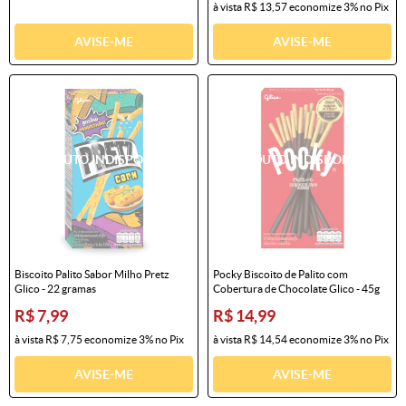
à vista
R$ 13,57
economize
3%
no Pix
AVISE-ME
AVISE-ME
Biscoito Palito Sabor Milho Pretz
Pocky Biscoito de Palito com
Glico - 22 gramas
Cobertura de Chocolate Glico - 45g
R$ 7,99
R$ 14,99
à vista
R$ 7,75
economize
3%
no Pix
à vista
R$ 14,54
economize
3%
no Pix
AVISE-ME
AVISE-ME