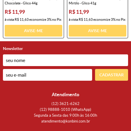
Chocolate - Glico 44g
Mirtilo - Glico 41g
R$ 11,99
R$ 11,99
à vista
R$ 11,63
economize
3%
no Pix
à vista
R$ 11,63
economize
3%
no Pix
AVISE-ME
AVISE-ME
Newsletter
CADASTRAR
Atendimento
(12)
3621-6262
(12)
98888-1010
(WhatsApp)
Segunda a Sexta das 9:00h às 16:00h
atendimento@konbini.com.br