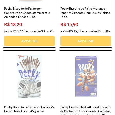
Pocky Biscoito de Palito com
Pocky Biscoito de Palito Morango
Cobertura de Chocolate Amargo e
Japonês 2 Pacotes Tsubutsubu Ichigo
Amêndoa Trufada - 25g
- 55g
R$ 18,20
R$ 15,90
à vista
R$ 17,65
economize
3%
no Pix
à vista
R$ 15,42
economize
3%
no Pix
AVISE-ME
AVISE-ME
Pocky Biscoito Palito Sabor Cookies&
Pocky Crushed Nuts Almond Biscoito
Cream Taste Glico - 45 gramas
de Palito com Cobertura de Amêndoa