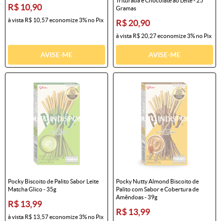
Triturada e Chocolate ao Leite - 25
R$ 10,90
Gramas
à vista
R$ 10,57
economize
3%
no Pix
R$ 20,90
à vista
R$ 20,27
economize
3%
no Pix
AVISE-ME
AVISE-ME
Pocky Biscoito de Palito Sabor Leite
Pocky Nutty Almond Biscoito de
Matcha Glico - 35g
Palito com Sabor e Cobertura de
Amêndoas - 39g
R$ 13,99
R$ 13,99
à vista
R$ 13,57
economize
3%
no Pix