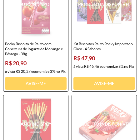
Pocky Biscoito de Palito com
Kit Biscoitos Palito Pocky Importado
Cobertura de Iogurte de Morango e
Glico - 4 Sabores
Pêssego - 38g
R$ 47,90
R$ 20,90
à vista
R$ 46,46
economize
3%
no Pix
à vista
R$ 20,27
economize
3%
no Pix
AVISE-ME
AVISE-ME