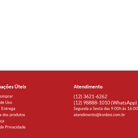
mações Úteis
Atendimento
(12)
3621-6262
omprar
(12)
98888-1010
(WhatsApp)
de Uso
e Entrega
Segunda a Sexta das 9:00h às 16:0
a dos produtos
atendimento@konbini.com.br
nça
 de Privacidade