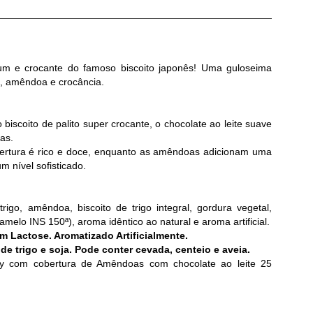
m e crocante do famoso biscoito japonês! Uma guloseima
, amêndoa e crocância.
 o biscoito de palito super crocante, o chocolate ao leite suave
as.
bertura é rico e doce, enquanto as amêndoas adicionam uma
m nível sofisticado.
rigo, amêndoa, biscoito de trigo integral, gordura vegetal,
ramelo INS 150ª), aroma idêntico ao natural e aroma artificial.
 Lactose. Aromatizado Artificialmente.
e trigo e soja. Pode conter cevada, centeio e aveia.
y com cobertura de Amêndoas com chocolate ao leite 25