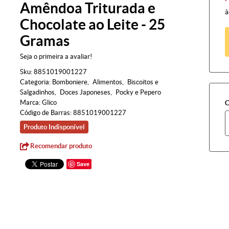
Amêndoa Triturada e
à
Chocolate ao Leite - 25
Gramas
Seja o primeira a avaliar!
Sku:
8851019001227
Categoria:
Bomboniere
Alimentos
Biscoitos e
Salgadinhos
Doces Japoneses
Pocky e Pepero
Marca:
Glico
C
Código de Barras:
8851019001227
Produto Indisponível
Recomendar produto
Save