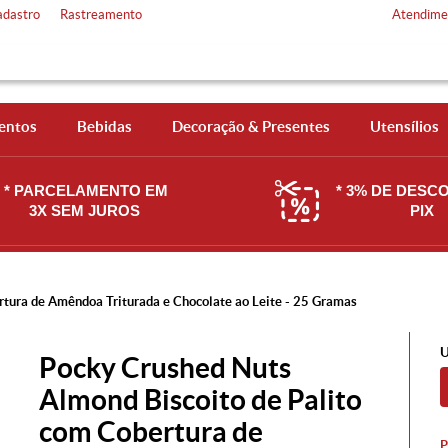
adastro
Rastreamento
Atendime
entos
Bebidas
Decoração & Presentes
Utensílios
* PARCELAMENTO EM
* 3% DE DESC
3X SEM JUROS
PIX
rtura de Amêndoa Triturada e Chocolate ao Leite - 25 Gramas
U
Pocky Crushed Nuts
Almond Biscoito de Palito
com Cobertura de