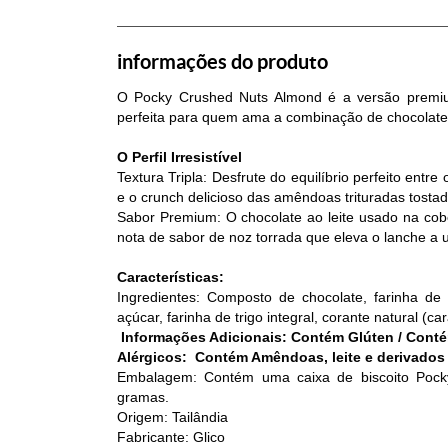
informações do produto
O Pocky Crushed Nuts Almond é a versão premiu
perfeita para quem ama a combinação de chocolate
O Perfil Irresistível
Textura Tripla: Desfrute do equilíbrio perfeito entre
e o crunch delicioso das amêndoas trituradas tostad
Sabor Premium: O chocolate ao leite usado na co
nota de sabor de noz torrada que eleva o lanche a u
Características:
Ingredientes: Composto de chocolate, farinha de t
açúcar, farinha de trigo integral, corante natural (ca
Informações Adicionais: Contém Glúten / Contém
Alérgicos: Contém Amêndoas, leite e derivados d
Embalagem: Contém uma caixa de biscoito Pock
gramas.
Origem: Tailândia
Fabricante: Glico