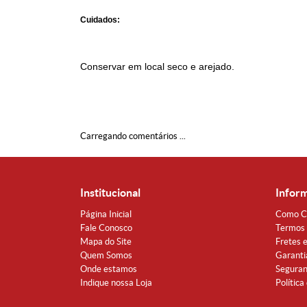
Cuidados:
Conservar em local seco e arejado.
Carregando comentários ...
Institucional
Infor
Página Inicial
Como C
Fale Conosco
Termos 
Mapa do Site
Fretes 
Quem Somos
Garanti
Onde estamos
Segura
Indique nossa Loja
Política