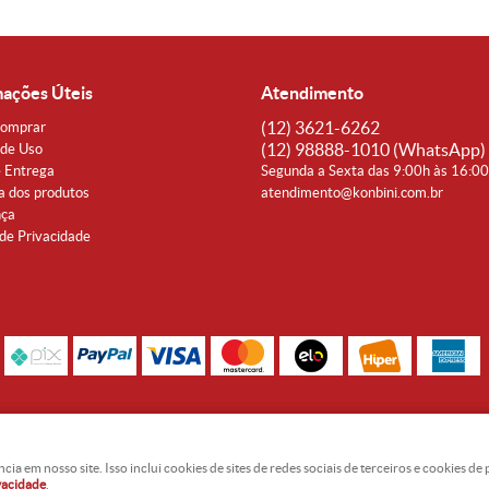
mações Úteis
Atendimento
(12)
3621-6262
omprar
(12)
98888-1010
(WhatsApp)
de Uso
e Entrega
Segunda a Sexta das 9:00h às 16:0
a dos produtos
atendimento@konbini.com.br
nça
 de Privacidade
Rua Coronel João Affonso, 342 Centro - Taubaté - SP CEP 12080-360
Noguti & Amaral Produtos Orientais LTDA - CNPJ: 15.427.609/0001-19
 em nosso site. Isso inclui cookies de sites de redes sociais de terceiros e cookies d
ivacidade
.