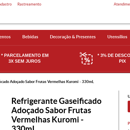
adastro
Rastreamento
Atendime
entos
Bebidas
Decoração & Presentes
Utensílios
* PARCELAMENTO EM
* 3% DE DESC
3X SEM JUROS
PIX
ficado Adoçado Sabor Frutas Vermelhas Kuromi - 330mL
U
Refrigerante Gaseificado
Adoçado Sabor Frutas
Vermelhas Kuromi -
330mL