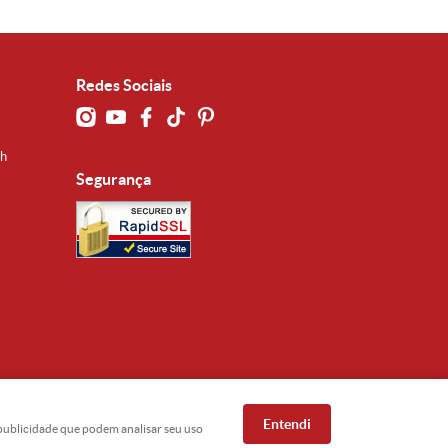
Redes Sociais
0h
Segurança
Entendi
e publicidade que podem analisar seu uso