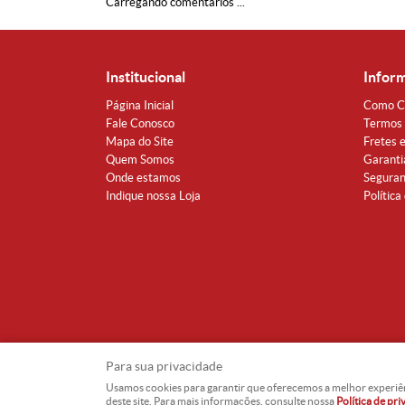
Carregando comentários ...
Institucional
Infor
Página Inicial
Como C
Fale Conosco
Termos 
Mapa do Site
Fretes 
Quem Somos
Garanti
Onde estamos
Segura
Indique nossa Loja
Política
Para sua privacidade
Usamos cookies para garantir que oferecemos a melhor experiência
deste site. Para mais informações, consulte nossa
Política de pr