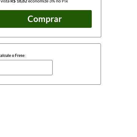
 vista
R$ 18,82
economize
3%
no Pix
Comprar
alcule o Frete: