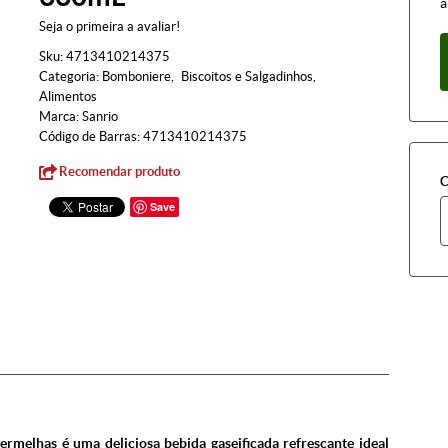
à
Seja o primeira a avaliar!
Sku:
4713410214375
Categoria:
Bomboniere
Biscoitos e Salgadinhos
Alimentos
Marca:
Sanrio
Código de Barras:
4713410214375
Recomendar produto
C
Save
vermelhas é uma deliciosa bebida gaseificada refrescante ideal