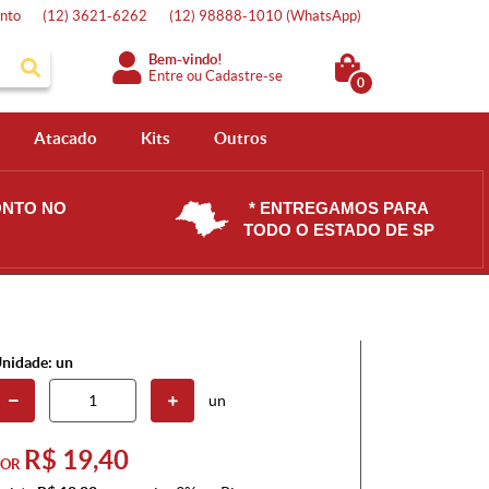
nto
(12)
3621-6262
(12)
98888-1010
(WhatsApp)
Bem-vindo!
Entre
ou
Cadastre-se
0
Atacado
Kits
Outros
ONTO NO
* ENTREGAMOS PARA
TODO O ESTADO DE SP
nidade: un
un
R$ 19,40
POR