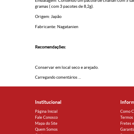
Embalagem: Contendo um pacote de chahan com 5 sabo
gramas ( com 3 pacotes de 8,2g).
Origem: Japão
Fabricante: Nagatanien
Recomendações:
Conservar em local seco e arejado.
Carregando comentários ...
Institucional
Infor
Página Inicial
Como C
Fale Conosco
Termos 
Mapa do Site
Fretes 
Quem Somos
Garanti