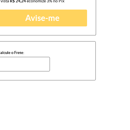
 vista
R$ 24,24
economize
3%
no Pix
Avise-me
alcule o Frete: