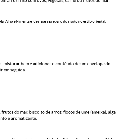
em arroz frito com ovos, vegetais, carne ou frutos do mar.
 Alho e Pimenta é ideal para preparo do risoto no estilo oriental.
do, misturar bem e adicionar o contéudo de um envelope do
r em seguida.
, frutos do mar, biscoito de arroz, flocos de ume (ameixa), alga
ento e aromatizante.