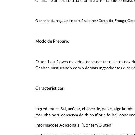
Chahan é um prato tradicional e oriental que consiste 
O chahan da nagatanien com 5 sabores : Camarão, Frango, Cebola,
Modo de Preparo:
Fritar 1 ou 2 ovos mexidos, acrescentar o arroz cozi
Chahan misturando com o demais ingredientes e servi
Características:
Ingredientes: Sal, açúcar, chá verde, peixe, alga kombu
marinha nori, conserva de shiso (flor e folha), condim
Informações Adicionais: “Contém Glúten”