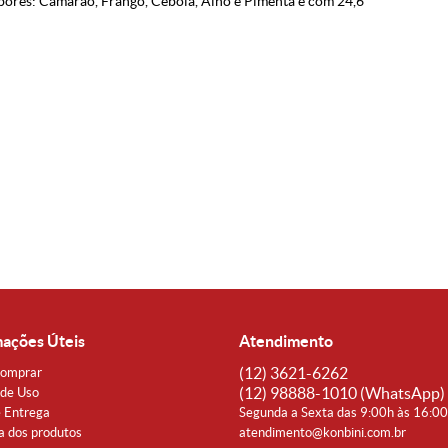
res: Camarão, Frango, Cebola, Alho e Pimenta e com 24,6
mações Úteis
Atendimento
(12)
3621-6262
omprar
(12)
98888-1010
(WhatsApp)
de Uso
e Entrega
Segunda a Sexta das 9:00h às 16:0
a dos produtos
atendimento@konbini.com.br