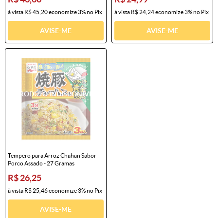
à vista
R$ 45,20
economize
3%
no Pix
à vista
R$ 24,24
economize
3%
no Pix
AVISE-ME
AVISE-ME
Tempero para Arroz Chahan Sabor
Porco Assado - 27 Gramas
R$ 26,25
à vista
R$ 25,46
economize
3%
no Pix
AVISE-ME