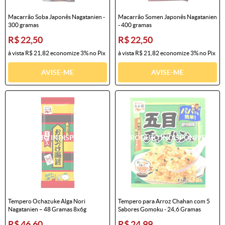
Macarrão Soba Japonês Nagatanien -
Macarrão Somen Japonês Nagatanien
300 gramas
- 400 gramas
R$ 22,50
R$ 22,50
à vista
R$ 21,82
economize
3%
no Pix
à vista
R$ 21,82
economize
3%
no Pix
AVISE-ME
AVISE-ME
Tempero Ochazuke Alga Nori
Tempero para Arroz Chahan com 5
Nagatanien – 48 Gramas 8x6g
Sabores Gomoku - 24,6 Gramas
R$ 46,60
R$ 24,99