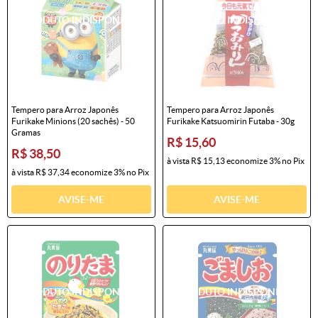
Tempero para Arroz Japonês
Tempero para Arroz Japonês
Furikake Minions (20 sachês) - 50
Furikake Katsuomirin Futaba - 30g
Gramas
R$ 15,60
R$ 38,50
à vista
R$ 15,13
economize
3%
no Pix
à vista
R$ 37,34
economize
3%
no Pix
AVISE-ME
AVISE-ME