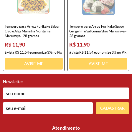
Tempero para Arroz Furikake Sabor
Tempero para Arroz Furikake Sabor
Ovo e Alga Marinha Noritama
Gergelim e Sal Goma Shio Marumiya -
Marumiya - 28 gramas
28 gramas
R$ 11,90
R$ 11,90
à vista
R$ 11,54
economize
3%
no Pix
à vista
R$ 11,54
economize
3%
no Pix
AVISE-ME
AVISE-ME
Newsletter
CADASTRAR
Atendimento