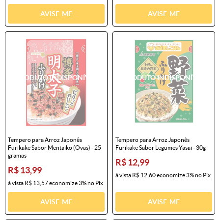
AVISE-ME
AVISE-ME
Tempero para Arroz Japonês
Tempero para Arroz Japonês
Furikake Sabor Mentaiko (Ovas) - 25
Furikake Sabor Legumes Yasai - 30g
gramas
R$ 12,99
R$ 13,99
à vista
R$ 12,60
economize
3%
no Pix
à vista
R$ 13,57
economize
3%
no Pix
AVISE-ME
AVISE-ME