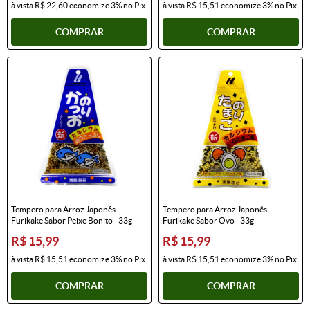
à vista
R$ 22,60
economize
3%
no Pix
à vista
R$ 15,51
economize
3%
no Pix
COMPRAR
COMPRAR
Tempero para Arroz Japonês
Tempero para Arroz Japonês
Furikake Sabor Peixe Bonito - 33g
Furikake Sabor Ovo - 33g
R$ 15,99
R$ 15,99
à vista
R$ 15,51
economize
3%
no Pix
à vista
R$ 15,51
economize
3%
no Pix
COMPRAR
COMPRAR