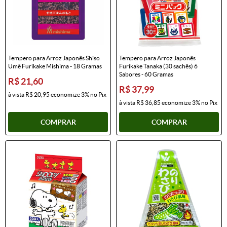
Tempero para Arroz Japonês Shiso
Tempero para Arroz Japonês
Umê Furikake Mishima - 18 Gramas
Furikake Tanaka (30 sachês) 6
Sabores - 60 Gramas
R$ 21,60
R$ 37,99
à vista
R$ 20,95
economize
3%
no Pix
à vista
R$ 36,85
economize
3%
no Pix
COMPRAR
COMPRAR