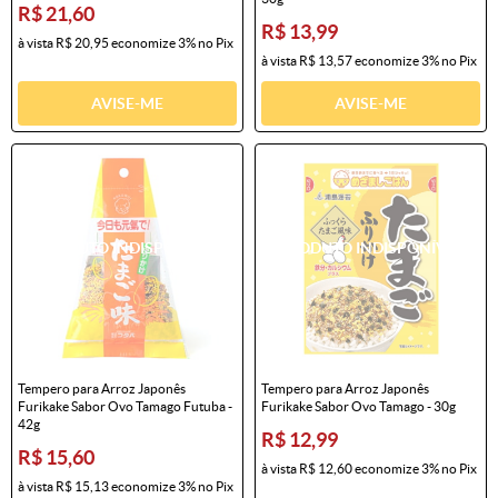
R$ 21,60
R$ 13,99
à vista
R$ 20,95
economize
3%
no Pix
à vista
R$ 13,57
economize
3%
no Pix
AVISE-ME
AVISE-ME
Tempero para Arroz Japonês
Tempero para Arroz Japonês
Furikake Sabor Ovo Tamago Futuba -
Furikake Sabor Ovo Tamago - 30g
42g
R$ 12,99
R$ 15,60
à vista
R$ 12,60
economize
3%
no Pix
à vista
R$ 15,13
economize
3%
no Pix