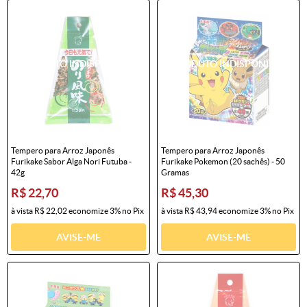
Tempero para Arroz Japonês
Tempero para Arroz Japonês
Furikake Sabor Alga Nori Futuba -
Furikake Pokemon (20 sachês) - 50
42g
Gramas
R$ 22,70
R$ 45,30
à vista
R$ 22,02
economize
3%
no Pix
à vista
R$ 43,94
economize
3%
no Pix
AVISE-ME
AVISE-ME