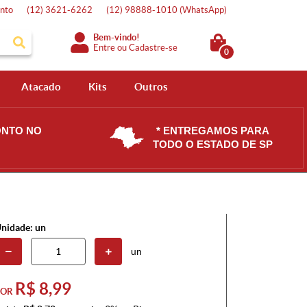
nto
(12)
3621-6262
(12)
98888-1010
(WhatsApp)
Bem-vindo!
Entre
ou
Cadastre-se
0
Atacado
Kits
Outros
ONTO NO
* ENTREGAMOS PARA
TODO O ESTADO DE SP
nidade: un
un
R$ 8,99
POR