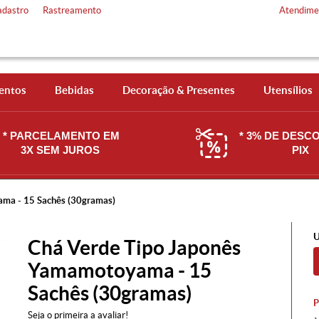
adastro
Rastreamento
Atendime
entos
Bebidas
Decoração & Presentes
Utensílios
* PARCELAMENTO EM
* 3% DE DESC
3X SEM JUROS
PIX
ma - 15 Sachês (30gramas)
U
Chá Verde Tipo Japonês
Yamamotoyama - 15
Sachês (30gramas)
Seja o primeira a avaliar!