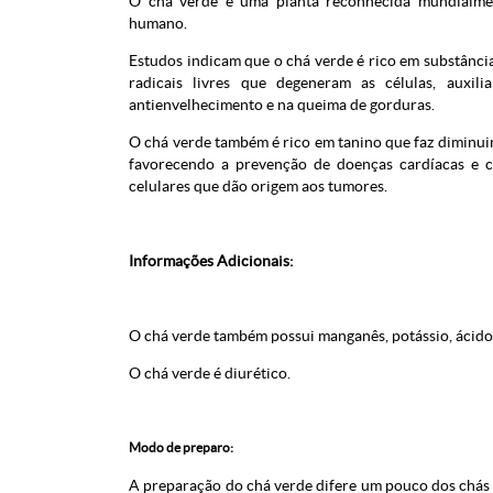
O chá verde é uma planta reconhecida mundialmen
humano.
Estudos indicam que o chá verde é rico em substância
radicais livres que degeneram as células, auxil
antienvelhecimento e na queima de gorduras.
O chá verde também é rico em tanino que faz diminuir a
favorecendo a prevenção de doenças cardíacas e ci
celulares que dão origem aos tumores.
Informações Adicionais:
O chá verde também possui manganês, potássio, ácido f
O chá verde é diurético.
Modo de preparo:
A preparação do chá verde difere um pouco dos chás t