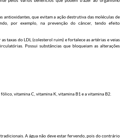
te pelos vários benefícios que podem trazer ao organismo
s antioxidantes, que evitam a ação destrutiva das moléculas de
iando, por exemplo, na prevenção do câncer, tendo efeito
s taxas do LDL (colesterol ruim) e fortalece as artérias e veias
rculatórias. Possui substâncias que bloqueiam as alterações
ólico, vitamina C, vitamina K, vitamina B1 e a vitamina B2.
radicionais. A água não deve estar fervendo, pois do contrário