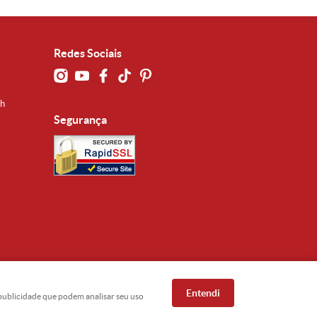
Redes Sociais
0h
Segurança
Entendi
e publicidade que podem analisar seu uso