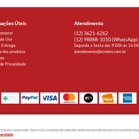
mações Úteis
Atendimento
(12)
3621-6262
omprar
(12)
98888-1010
(WhatsApp)
de Uso
e Entrega
Segunda a Sexta das 9:00h às 16:0
a dos produtos
atendimento@konbini.com.br
nça
 de Privacidade
Rua Coronel João Affonso, 342 Centro - Taubaté - SP CEP 12080-360
Noguti & Amaral Produtos Orientais LTDA - CNPJ: 15.427.609/0001-19
 em nosso site. Isso inclui cookies de sites de redes sociais de terceiros e cookies d
ivacidade
.