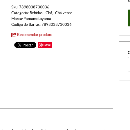
à
Sku:
7898038730036
Categoria:
Bebidas
Chá
Chá verde
Marca:
Yamamotoyama
Código de Barras:
7898038730036
Recomendar produto
Save
C