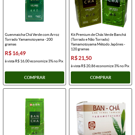
Guenmaicha Chá Verde com Arroz
Kit Premium de Chás Verde Banchá
Torrado Yamamotoyama - 200
(Torrado e Não Torrado)
gramas
Yamamotoyama Método Japônes -
120 gramas
R$ 16,49
R$ 21,50
à vista
R$ 16,00
economize
3%
no Pix
à vista
R$ 20,86
economize
3%
no Pix
COMPRAR
COMPRAR