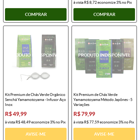
à vista
R$ 8,72
economize
3%
no Pix
COMPRAR
COMPRAR
Kit Premium de Chás Verde Orgânico
Kit Premium de Chás Verde
Senchá Yamamotoyama - Infusor Aço
Yamamotoyama Método Japônes - 5
Inox
Variações
R$ 49,99
R$ 79,99
à vista
R$ 48,49
economize
3%
no Pix
à vista
R$ 77,59
economize
3%
no Pix
AVISE-ME
AVISE-ME