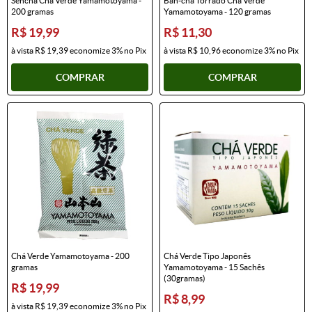
Sencha Chá Verde Yamamotoyama -
Ban-chá Torrado Chá Verde
200 gramas
Yamamotoyama - 120 gramas
R$ 19,99
R$ 11,30
à vista
R$ 19,39
economize
3%
no Pix
à vista
R$ 10,96
economize
3%
no Pix
COMPRAR
COMPRAR
Chá Verde Yamamotoyama - 200
Chá Verde Tipo Japonês
gramas
Yamamotoyama - 15 Sachês
(30gramas)
R$ 19,99
R$ 8,99
à vista
R$ 19,39
economize
3%
no Pix