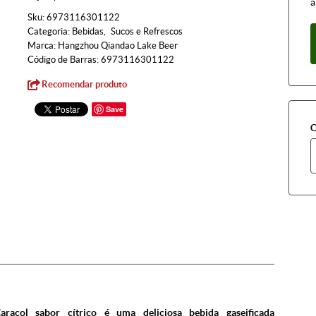
à
Sku:
6973116301122
Categoria:
Bebidas
Sucos e Refrescos
Marca:
Hangzhou Qiandao Lake Beer
Código de Barras:
6973116301122
Recomendar produto
Save
C
aracol sabor cítrico é uma deliciosa bebida gaseificada