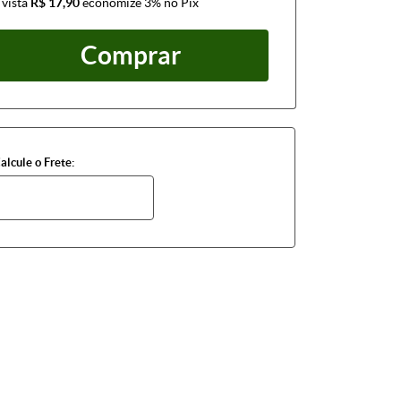
 vista
R$ 17,90
economize
3%
no Pix
Comprar
alcule o Frete: