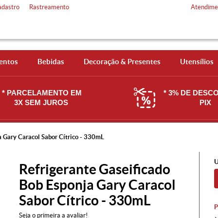
adastro
Rastreamento
Atendime
entos
Bebidas
Decoração & Presentes
Utensílios
* PARCELAMENTO EM
* 3% DE DESC
3X SEM JUROS
PIX
a Gary Caracol Sabor Cítrico - 330mL
U
Refrigerante Gaseificado
Bob Esponja Gary Caracol
Sabor Cítrico - 330mL
Seja o primeira a avaliar!