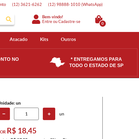
nto
(12)
3621-6262
(12)
98888-1010
(WhatsApp)
Bem-vindo!
Entre
ou
Cadastre-se
0
Atacado
Kits
Outros
ONTO NO
* ENTREGAMOS PARA
TODO O ESTADO DE SP
nidade: un
un
R$ 18,45
POR