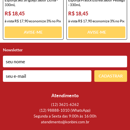
Esponja Seu Siriguejo Sabor Lichia -
Esponja Pratick Estrela Sabor Pêssego
330mL
- 330mL
R$ 18,45
R$ 18,45
à vista
R$ 17,90
economize
3%
no Pix
à vista
R$ 17,90
economize
3%
no Pix
AVISE-ME
AVISE-ME
Newsletter
CADASTRAR
Atendimento
(12)
3621-6262
(12)
98888-1010
(WhatsApp)
Segunda a Sexta das 9:00h às 16:00h
atendimento@konbini.com.br