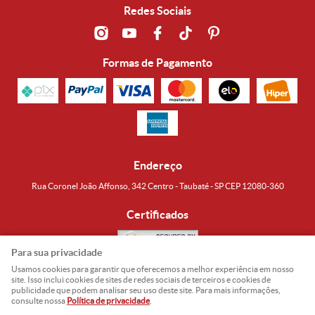
Redes Sociais
Formas de Pagamento
Endereço
Rua Coronel João Affonso, 342 Centro - Taubaté - SP CEP 12080-360
Certificados
Para sua privacidade
Usamos cookies para garantir que oferecemos a melhor experiência em nosso
Noguti & Amaral Produtos Orientais LTDA
CNPJ: 15.427.609/0001-19
site. Isso inclui cookies de sites de redes sociais de terceiros e cookies de
publicidade que podem analisar seu uso deste site. Para mais informações,
Formas de Envio
consulte nossa
Política de privacidade
.