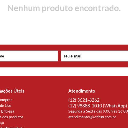
Nenhum produto encontrado.
mações Úteis
Atendimento
(12)
3621-6262
omprar
(12)
98888-1010
(WhatsApp)
de Uso
e Entrega
Segunda a Sexta das 9:00h às 16:0
a dos produtos
atendimento@konbini.com.br
nça