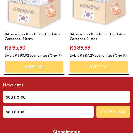
Kit para fazer Kimchi com Produtos
Kit para fazer Kimchi com Produtos
Coreanos - 3 Itens
Coreanos -3 Itens
R$ 95,90
R$ 89,99
à vista
R$ 93,02
economize
3%
no Pix
à vista
R$ 87,29
economize
3%
no Pix
AVISE-ME
AVISE-ME
Newsletter
CADASTRAR
Atendimento