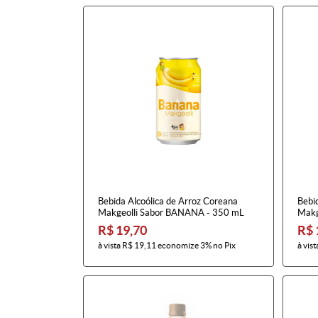
Bebida Alcoólica de Arroz Coreana
Bebi
Makgeolli Sabor BANANA - 350 mL
Makg
R$ 19,70
R$ 
à vista
R$ 19,11
economize
3%
no Pix
à vist