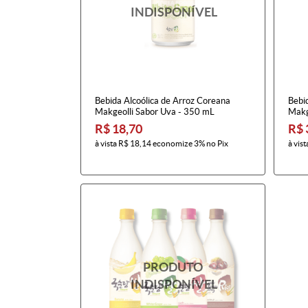
Bebida Alcoólica de Arroz Coreana
Bebi
Makgeolli Sabor Uva - 350 mL
Makg
R$ 18,70
R$ 
à vista
R$ 18,14
economize
3%
no Pix
à vist