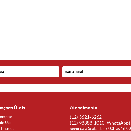
mações Úteis
Atendimento
(12)
3621-6262
omprar
(12)
98888-1010
(WhatsApp)
de Uso
e Entrega
Segunda a Sexta das 9:00h às 16:0