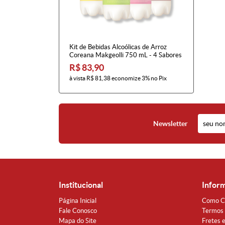
Kit de Bebidas Alcoólicas de Arroz
Coreana Makgeolli 750 mL - 4 Sabores
R$ 83,90
à vista
R$ 81,38
economize
3%
no Pix
Newsletter
Institucional
Infor
Página Inicial
Como C
Fale Conosco
Termos 
Mapa do Site
Fretes 