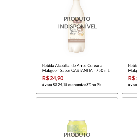
Bebida Alcoólica de Arroz Coreana
Bebi
Makgeolli Sabor CASTANHA - 750 mL
Makg
R$ 24,90
R$ 
à vista
R$ 24,15
economize
3%
no Pix
à vist