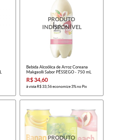
Bebida Alcoólica de Arroz Coreana
L
Makgeolli Sabor PÊSSEGO - 750 mL
R$ 34,60
à vista
R$ 33,56
economize
3%
no Pix