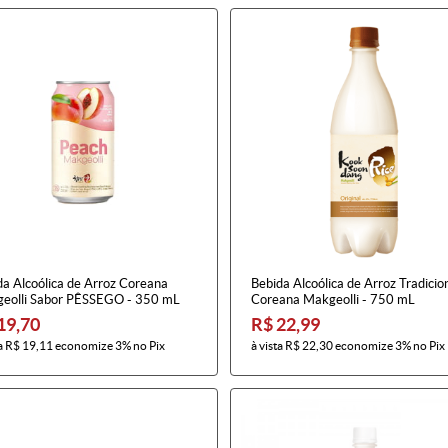
da Alcoólica de Arroz Coreana
Bebida Alcoólica de Arroz Tradicio
eolli Sabor PÊSSEGO - 350 mL
Coreana Makgeolli - 750 mL
19,70
R$ 22,99
a
R$ 19,11
economize
3%
no Pix
à vista
R$ 22,30
economize
3%
no Pix