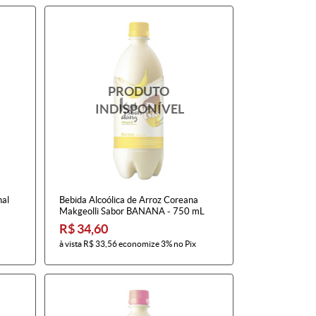
nal
Bebida Alcoólica de Arroz Coreana
Makgeolli Sabor BANANA - 750 mL
R$ 34,60
à vista
R$ 33,56
economize
3%
no Pix