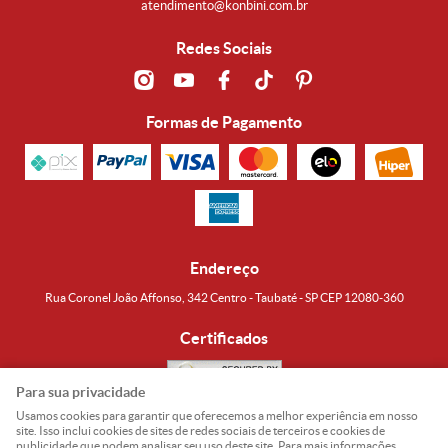
atendimento@konbini.com.br
Redes Sociais
Formas de Pagamento
Endereço
Rua Coronel João Affonso, 342 Centro - Taubaté - SP CEP 12080-360
Certificados
Para sua privacidade
Usamos cookies para garantir que oferecemos a melhor experiência em nosso
Noguti & Amaral Produtos Orientais LTDA
CNPJ: 15.427.609/0001-19
site. Isso inclui cookies de sites de redes sociais de terceiros e cookies de
publicidade que podem analisar seu uso deste site. Para mais informações,