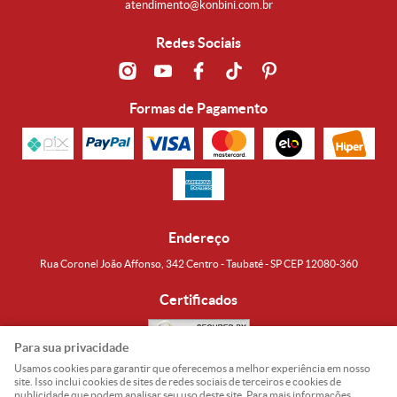
atendimento@konbini.com.br
Redes Sociais
Formas de Pagamento
Endereço
Rua Coronel João Affonso, 342 Centro - Taubaté - SP CEP 12080-360
Certificados
Para sua privacidade
Usamos cookies para garantir que oferecemos a melhor experiência em nosso
Noguti & Amaral Produtos Orientais LTDA
CNPJ: 15.427.609/0001-19
site. Isso inclui cookies de sites de redes sociais de terceiros e cookies de
publicidade que podem analisar seu uso deste site. Para mais informações,