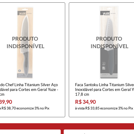
do Chef Linha Titanium Silver Aço
Faca Santoku Linha Titanium Silve
dável para Cortes em Geral Yuze -
Inoxidável para Cortes em Geral Y
cm
17,8 cm
39,90
R$ 34,90
a
R$ 38,70
economize
3%
no Pix
à vista
R$ 33,85
economize
3%
no Pix