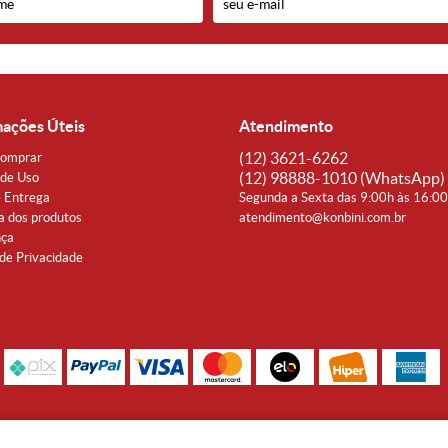
mações Úteis
Atendimento
(12)
3621-6262
omprar
(12)
98888-1010
(WhatsApp)
de Uso
e Entrega
Segunda a Sexta das 9:00h às 16:0
a dos produtos
atendimento@konbini.com.br
nça
 de Privacidade
Rua Coronel João Affonso, 342 Centro - Taubaté - SP CEP 12080-360