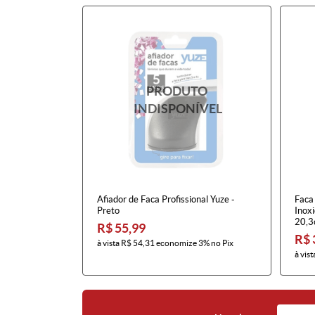
Afiador de Faca Profissional Yuze -
Faca 
Preto
Inoxi
20,3
R$ 55,99
R$ 
à vista
R$ 54,31
economize
3%
no Pix
à vist