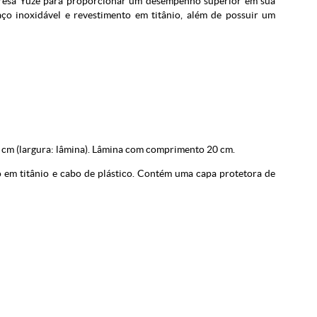
resa Yuze para proporcionar um desempenho superior em sua
ço inoxidável e revestimento em titânio, além de possuir um
 cm (largura: lâmina). Lâmina com comprimento 20 cm.
 em titânio e cabo de plástico. Contém uma capa protetora de