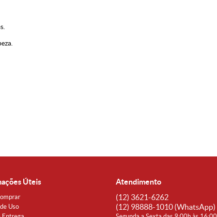
s.
peza.
mações Úteis
Atendimento
(12)
3621-6262
omprar
(12)
98888-1010
(WhatsApp)
de Uso
e Entrega
Segunda a Sexta das 9:00h às 16:0