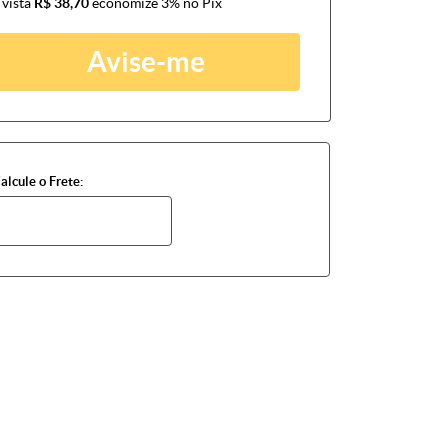
 vista
R$ 38,70
economize
3%
no Pix
Avise-me
alcule o Frete: