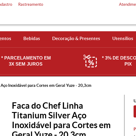
adastro
Rastreamento
Atendime
entos
Bebidas
Decoração & Presentes
Utensílios
* PARCELAMENTO EM
* 3% DE DESC
3X SEM JUROS
PIX
r Aço Inoxidável para Cortes em Geral Yuze - 20,3cm
U
Faca do Chef Linha
Titanium Silver Aço
Inoxidável para Cortes em
Geral Yuze - 20,3cm