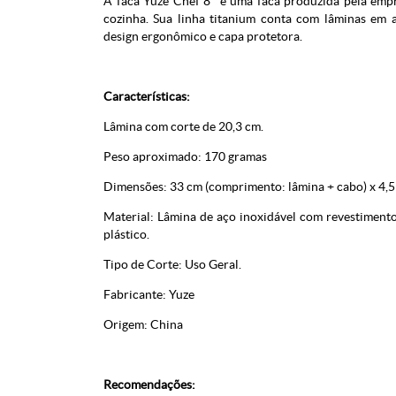
A faca Yuze Chef 8" é uma faca produzida
pela emp
cozinha. Sua linha titanium conta com lâminas em a
design ergonômico e capa protetora.
Características:
Lâmina com corte de 20,3 cm.
Peso aproximado: 170 gramas
Dimensões: 33 cm (comprimento: lâmina + cabo) x 4,5
Material: Lâmina de aço inoxidável com revestimento
plástico.
Tipo de Corte: Uso Geral.
Fabricante: Yuze
Origem: China
Recomendações: