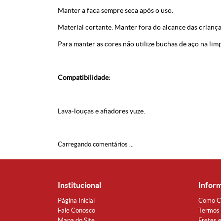
Manter a faca sempre seca após o uso.
Material cortante. Manter fora do alcance das criança
Para manter as cores não utilize buchas de aço na lim
Compatibilidade:
Lava-louças e afiadores yuze.
Carregando comentários ...
Institucional
Infor
Página Inicial
Como C
Fale Conosco
Termos 
Mapa do Site
Fretes 