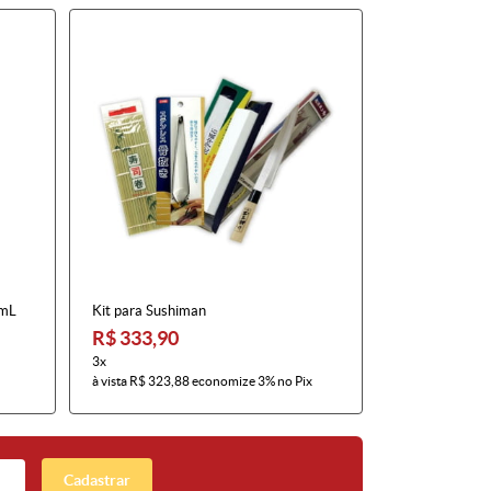
 mL
Kit para Sushiman
R$ 333,90
3x
à vista
R$ 323,88
economize
3%
no Pix
Cadastrar