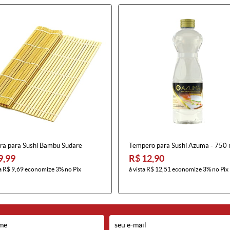
ira para Sushi Bambu Sudare
Tempero para Sushi Azuma - 750
9,99
R$ 12,90
a
R$ 9,69
economize
3%
no Pix
à vista
R$ 12,51
economize
3%
no Pix