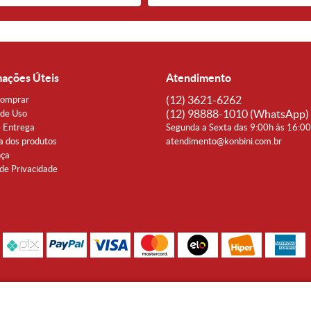
mações Úteis
Atendimento
(12)
3621-6262
omprar
(12)
98888-1010
(WhatsApp)
de Uso
e Entrega
Segunda a Sexta das 9:00h às 16:0
a dos produtos
atendimento@konbini.com.br
nça
 de Privacidade
Rua Coronel João Affonso, 342 Centro - Taubaté - SP CEP 12080-360
Noguti & Amaral Produtos Orientais LTDA - CNPJ: 15.427.609/0001-19