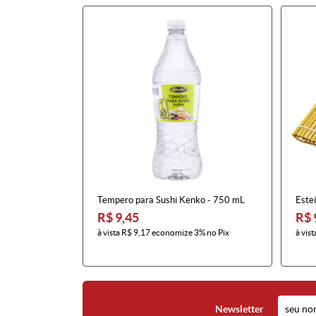
Tempero para Sushi Kenko - 750 mL
Este
R$ 9,45
R$ 
à vista
R$ 9,17
economize
3%
no Pix
à vist
Newsletter