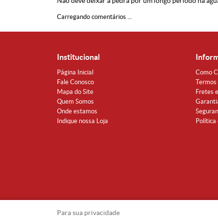
Não deve deixar a pedra por um longo periodo na águ
Carregando comentários ...
Institucional
Infor
Página Inicial
Como C
Fale Conosco
Termos 
Mapa do Site
Fretes 
Quem Somos
Garanti
Onde estamos
Segura
Indique nossa Loja
Política
Para sua privacidade