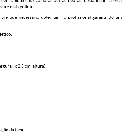
roer rapidamente como as outras pedras, desta maneira essa
da e mais polida.
mpre que necessário obter um fio profissional garantindo um
éstico.
gura). x 2,5 cm (altura)
ação da faca.