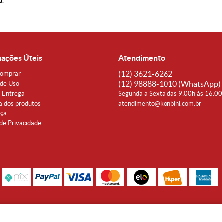
a.
mações Úteis
Atendimento
(12)
3621-6262
omprar
(12)
98888-1010
(WhatsApp)
de Uso
e Entrega
Segunda a Sexta das 9:00h às 16:0
a dos produtos
atendimento@konbini.com.br
nça
 de Privacidade
Rua Coronel João Affonso, 342 Centro - Taubaté - SP CEP 12080-360