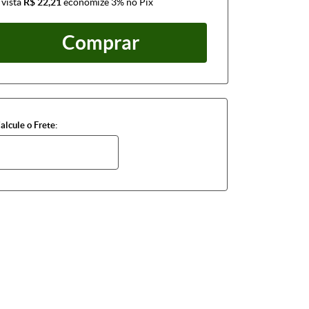
 vista
R$ 22,21
economize
3%
no Pix
Comprar
alcule o Frete: