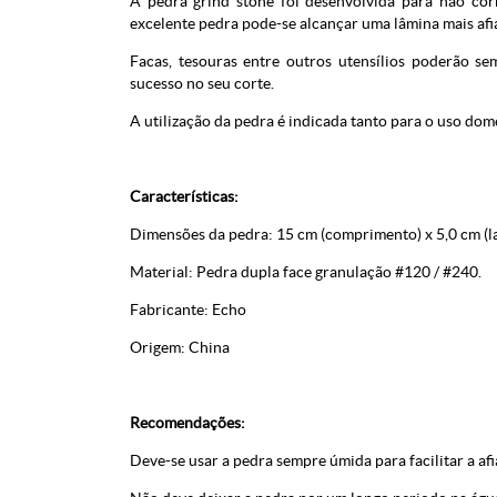
A pedra grind stone foi desenvolvida para não cor
excelente pedra pode-se alcançar uma lâmina mais afia
Facas, tesouras entre outros utensílios poderão se
sucesso no seu corte.
A utilização da pedra é indicada tanto para o uso dom
Características:
Dimensões da pedra: 15 cm (comprimento) x 5,0 cm (lar
Material: Pedra dupla face granulação #120 / #240.
Fabricante: Echo
Origem: China
Recomendações:
Deve-se usar a pedra sempre úmida para facilitar a afi