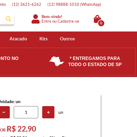
nto
(12)
3621-6262
(12)
98888-1010
(WhatsApp)
Bem-vindo!
Entre
ou
Cadastre-se
0
Atacado
Kits
Outros
ONTO NO
* ENTREGAMOS PARA
TODO O ESTADO DE SP
nidade: un
un
R$ 22,90
POR