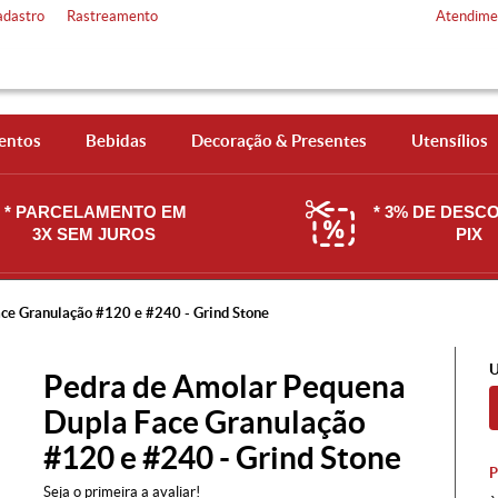
adastro
Rastreamento
Atendime
entos
Bebidas
Decoração & Presentes
Utensílios
* PARCELAMENTO EM
* 3% DE DESC
3X SEM JUROS
PIX
ce Granulação #120 e #240 - Grind Stone
U
Pedra de Amolar Pequena
Dupla Face Granulação
#120 e #240 - Grind Stone
Seja o primeira a avaliar!