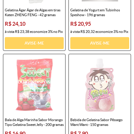
Gelatina Ágar Ágar de Algas em tiras
Gelatina de Yogurt em Tubinhos
Katen ZHENG FENG - 42 gramas
Speshow - 196 gramas
R$ 24,10
R$ 20,95
à vista
R$ 23,38
economize
3%
no Pix
à vista
R$ 20,32
economize
3%
no Pix
AVISE-ME
AVISE-ME
Bala de Alga Marinha Sabor Morango
Bebida de Gelatina Sabor Pêssego
Tipo Gelatina Sweet Jelly - 200 gramas
Want Want - 150 gramas
R$ 16,90
R$ 7,90