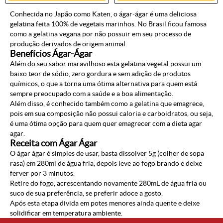
Conhecida no Japão como
Katen
, o
ágar-ágar
é uma deliciosa
gelatina feita 100% de vegetais marinhos. No Brasil ficou famosa
como a
gelatina vegana
por não possuir em seu processo de
produção derivados de origem animal.
Benefícios Ágar-Ágar
Além do seu sabor maravilhoso esta
gelatina vegetal
possui um
baixo teor de sódio, zero gordura e sem adição de produtos
químicos, o que a torna uma ótima alternativa para quem está
sempre preocupado com a saúde e a boa alimentação.
Além disso, é conhecido também como a
gelatina que emagrece
,
pois em sua composição não possui caloria e carboidratos, ou seja,
é uma ótima opção para quem quer emagrecer com a
dieta agar
agar
.
Receita com Ágar Ágar
O
ágar ágar
é simples de usar, basta dissolver 5g (colher de sopa
rasa) em 280ml de água fria, depois leve ao fogo brando e deixe
ferver por 3 minutos.
Retire do fogo, acrescentando novamente 280mL de água fria ou
suco de sua preferência, se preferir adoce a gosto.
Após esta etapa divida em potes menores ainda quente e deixe
solidificar em temperatura ambiente.