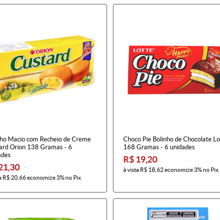
nho Macio com Recheio de Creme
Choco Pie Bolinho de Chocolate Lo
ard Orion 138 Gramas - 6
168 Gramas - 6 unidades
ades
R$ 19,20
21,30
à vista
R$ 18,62
economize
3%
no Pix
a
R$ 20,66
economize
3%
no Pix