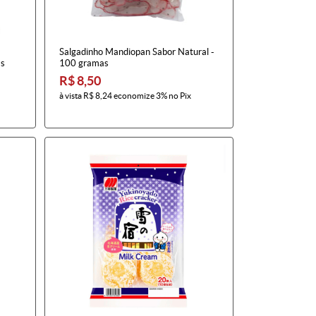
Salgadinho Mandiopan Sabor Natural -
as
100 gramas
R$ 8,50
à vista
R$ 8,24
economize
3%
no Pix