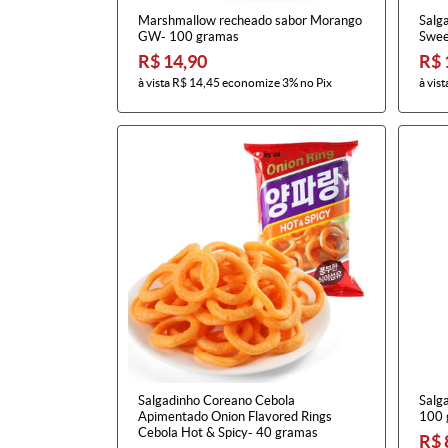
Marshmallow recheado sabor Morango
Salg
GW- 100 gramas
Swee
R$ 14,90
R$ 
à vista
R$ 14,45
economize
3%
no Pix
à vist
Salgadinho Coreano Cebola
Salg
Apimentado Onion Flavored Rings
100 
Cebola Hot & Spicy- 40 gramas
R$ 