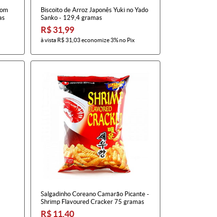
com
Biscoito de Arroz Japonês Yuki no Yado
as
Sanko - 129,4 gramas
R$ 31,99
à vista
R$ 31,03
economize
3%
no Pix
Salgadinho Coreano Camarão Picante -
Shrimp Flavoured Cracker 75 gramas
R$ 11,40