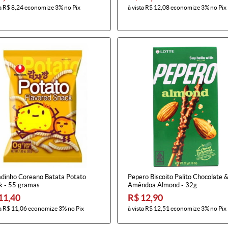
a
R$ 8,24
economize
3%
no Pix
à vista
R$ 12,08
economize
3%
no Pix
adinho Coreano Batata Potato
Pepero Biscoito Palito Chocolate 
k - 55 gramas
Amêndoa Almond - 32g
11,40
R$ 12,90
a
R$ 11,06
economize
3%
no Pix
à vista
R$ 12,51
economize
3%
no Pix