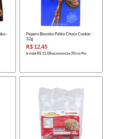
iko -
Pepero Biscoito Palito Choco Cookie -
32g
R$ 12,45
à vista
R$ 12,08
economize
3%
no Pix