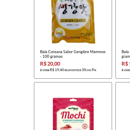
Bala Coreana Sabor Gengibre Mammos
Bala
- 100 gramas
gram
R$ 20,00
R$ 
à vista
R$ 19,40
economize
3%
no Pix
à vist