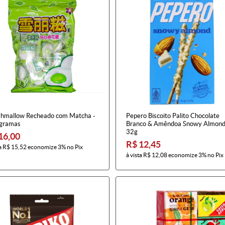
hmallow Recheado com Matcha -
Pepero Biscoito Palito Chocolate
gramas
Branco & Amêndoa Snowy Almond
32g
16,00
R$ 12,45
a
R$ 15,52
economize
3%
no Pix
à vista
R$ 12,08
economize
3%
no Pix