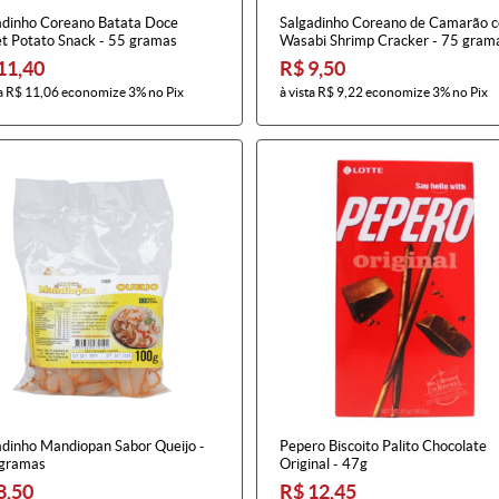
adinho Coreano Batata Doce
Salgadinho Coreano de Camarão 
t Potato Snack - 55 gramas
Wasabi Shrimp Cracker - 75 gram
11,40
R$ 9,50
a
R$ 11,06
economize
3%
no Pix
à vista
R$ 9,22
economize
3%
no Pix
adinho Mandiopan Sabor Queijo -
Pepero Biscoito Palito Chocolate
gramas
Original - 47g
8,50
R$ 12,45