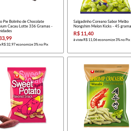
o Pie Bolinho de Chocolate
Salgadinho Coreano Sabor Melão
ium Cacau Lotte 336 Gramas -
Nongshim Melon Kicks - 45 gram
nidades
R$ 11,40
33,99
à vista
R$ 11,06
economize
3%
no Pix
a
R$ 32,97
economize
3%
no Pix