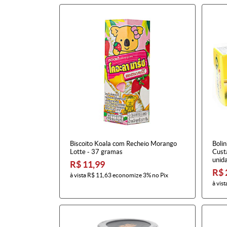
Biscoito Koala com Recheio Morango
Boli
Lotte - 37 gramas
Cust
unid
R$ 11,99
R$ 
à vista
R$ 11,63
economize
3%
no Pix
à vist