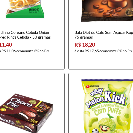
adinho Coreano Cebola Onion
Bala Diet de Café Sem Açúcar Kop
ored Rings Cebola - 50 gramas
75 gramas
11,40
R$ 18,20
a
R$ 11,06
economize
3%
no Pix
à vista
R$ 17,65
economize
3%
no Pix