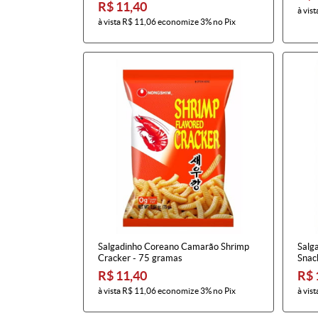
R$ 11,40
à vist
à vista
R$ 11,06
economize
3%
no Pix
Salgadinho Coreano Camarão Shrimp
Salg
Cracker - 75 gramas
Snac
R$ 11,40
R$ 
à vista
R$ 11,06
economize
3%
no Pix
à vist