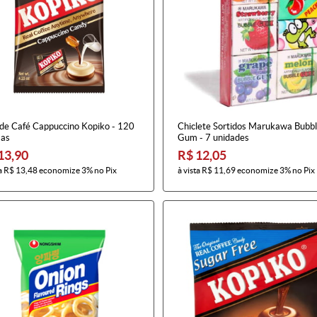
 de Café Cappuccino Kopiko - 120
Chiclete Sortidos Marukawa Bubb
as
Gum - 7 unidades
13,90
R$ 12,05
a
R$ 13,48
economize
3%
no Pix
à vista
R$ 11,69
economize
3%
no Pix