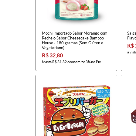
Mochi Importado Sabor Morango com
Salg
Recheio Sabor Cheesecake Bamboo
Flav
House - 180 gramas (Sem Glúten e
R$ 
Vegetariano)
à vist
R$ 32,80
à vista
R$ 31,82
economize
3%
no Pix