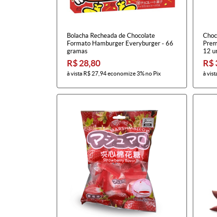
Bolacha Recheada de Chocolate
Choc
Formato Hamburger Everyburger - 66
Prem
gramas
12 u
R$ 28,80
R$ 
à vista
R$ 27,94
economize
3%
no Pix
à vist