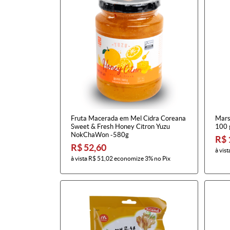
Fruta Macerada em Mel Cidra Coreana
Mars
Sweet & Fresh Honey Citron Yuzu
100 
NokChaWon -580g
R$ 
R$ 52,60
à vist
à vista
R$ 51,02
economize
3%
no Pix