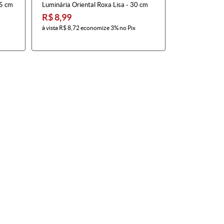
25 cm
Luminária Oriental Roxa Lisa - 30 cm
R$ 8,99
à vista
R$ 8,72
economize
3%
no Pix