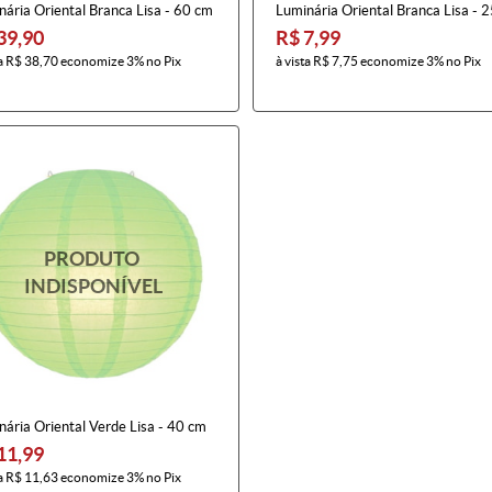
ária Oriental Branca Lisa - 60 cm
Luminária Oriental Branca Lisa - 
39,90
R$ 7,99
a
R$ 38,70
economize
3%
no Pix
à vista
R$ 7,75
economize
3%
no Pix
ária Oriental Verde Lisa - 40 cm
11,99
a
R$ 11,63
economize
3%
no Pix