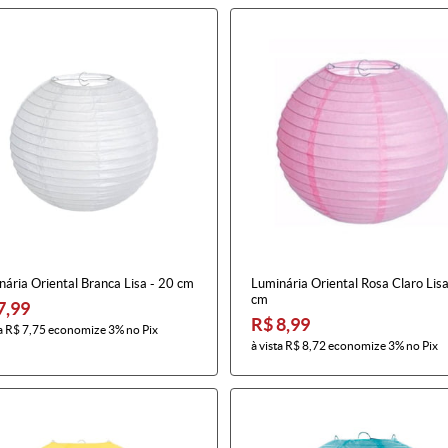
ária Oriental Branca Lisa - 20 cm
Luminária Oriental Rosa Claro Lisa
cm
7,99
R$ 8,99
a
R$ 7,75
economize
3%
no Pix
à vista
R$ 8,72
economize
3%
no Pix