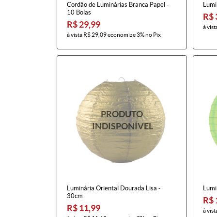
Cordão de Luminárias Branca Papel -
Lumin
10 Bolas
R$ 
R$ 29,99
à vist
à vista
R$ 29,09
economize
3%
no Pix
Luminária Oriental Dourada Lisa -
Lumin
30cm
R$ 
R$ 11,99
à vist