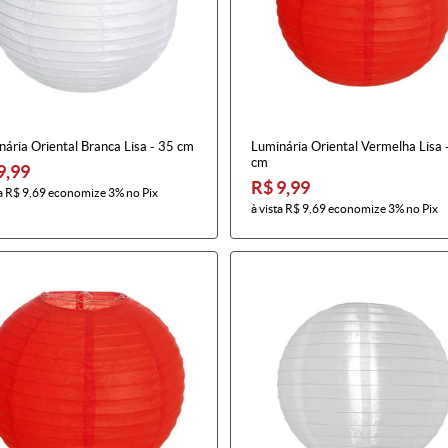
ária Oriental Branca Lisa - 35 cm
Luminária Oriental Vermelha Lisa 
cm
9,99
R$ 9,99
a
R$ 9,69
economize
3%
no Pix
à vista
R$ 9,69
economize
3%
no Pix