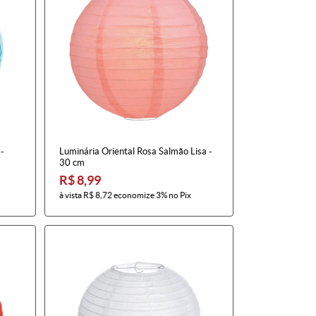
 -
Luminária Oriental Rosa Salmão Lisa -
30 cm
R$ 8,99
à vista
R$ 8,72
economize
3%
no Pix