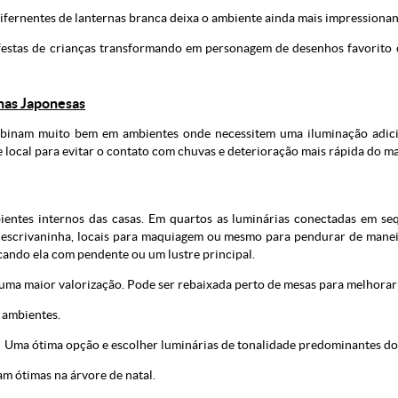
ernentes de lanternas branca deixa o ambiente ainda mais impressionan
festas de crianças transformando em personagem de desenhos favorit
nas Japonesas
mbinam muito bem em ambientes onde necessitem uma iluminação adicio
 local para evitar o contato com chuvas e deterioração mais rápida do ma
bientes internos das casas. Em quartos as luminárias conectadas em s
escrivaninha, locais para maquiagem ou mesmo para pendurar de manei
ando ela com pendente ou um lustre principal.
 uma maior valorização. Pode ser rebaixada perto de mesas para melhorar
 ambientes.
. Uma ótima opção e escolher luminárias de tonalidade predominantes do
am ótimas na árvore de natal.