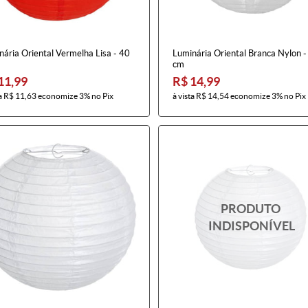
ária Oriental Vermelha Lisa - 40
Luminária Oriental Branca Nylon -
cm
11,99
R$ 14,99
a
R$ 11,63
economize
3%
no Pix
à vista
R$ 14,54
economize
3%
no Pix