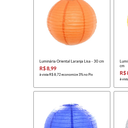
Luminária Oriental Laranja Lisa - 30 cm
Lumin
cm
R$ 8,99
R$ 
à vista
R$ 8,72
economize
3%
no Pix
à vist