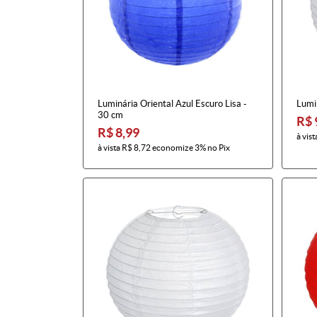
Luminária Oriental Azul Escuro Lisa -
Lumin
30 cm
R$ 
R$ 8,99
à vist
à vista
R$ 8,72
economize
3%
no Pix