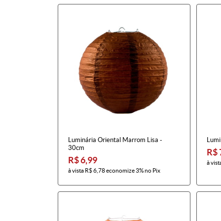
Luminária Oriental Marrom Lisa -
Lumin
30cm
R$ 
R$ 6,99
à vist
à vista
R$ 6,78
economize
3%
no Pix