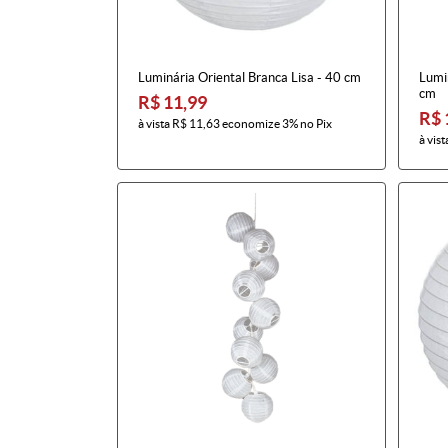
Luminária Oriental Branca Lisa - 40 cm
Lumin
cm
R$ 11,99
R$ 
à vista
R$ 11,63
economize
3%
no Pix
à vist