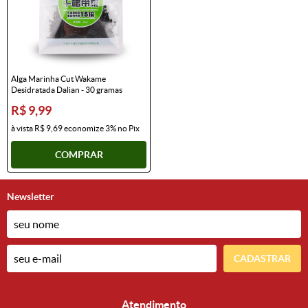
Alga Marinha Cut Wakame
Desidratada Dalian - 30 gramas
R$ 9,99
à vista
R$ 9,69
economize
3%
no Pix
COMPRAR
Newsletter
CADASTRAR
Atendimento