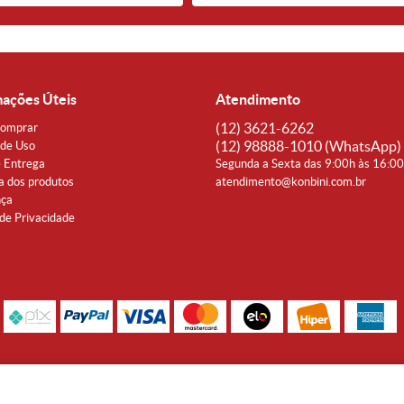
mações Úteis
Atendimento
(12)
3621-6262
omprar
(12)
98888-1010
(WhatsApp)
de Uso
e Entrega
Segunda a Sexta das 9:00h às 16:0
a dos produtos
atendimento@konbini.com.br
nça
 de Privacidade
Rua Coronel João Affonso, 342 Centro - Taubaté - SP CEP 12080-360
Noguti & Amaral Produtos Orientais LTDA - CNPJ: 15.427.609/0001-19