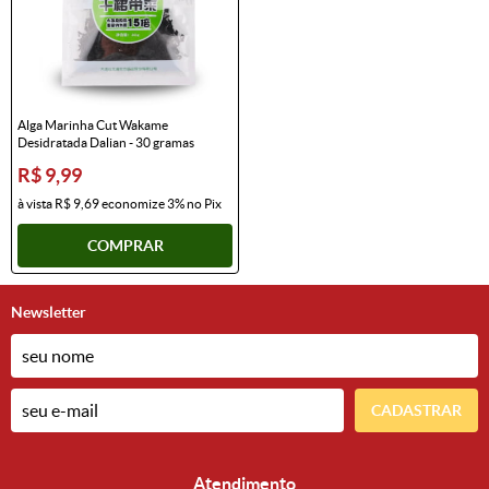
Alga Marinha Cut Wakame
Desidratada Dalian - 30 gramas
R$ 9,99
à vista
R$ 9,69
economize
3%
no Pix
COMPRAR
Newsletter
CADASTRAR
Atendimento