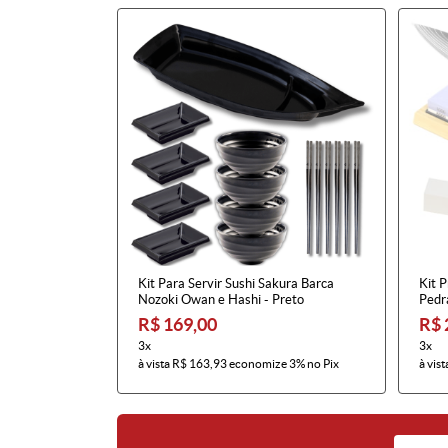
Kit Para Servir Sushi Sakura Barca
Kit P
Nozoki Owan e Hashi - Preto
Pedra
R$ 169,00
R$ 
3x
3x
à vista
R$ 163,93
economize
3%
no Pix
à vist