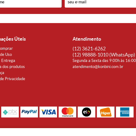
mações Úteis
Atendimento
(12)
3621-6262
omprar
(12)
98888-1010
(WhatsApp)
de Uso
e Entrega
Segunda a Sexta das 9:00h às 16:0
a dos produtos
atendimento@konbini.com.br
nça
 de Privacidade
Rua Coronel João Affonso, 342 Centro - Taubaté - SP CEP 12080-360