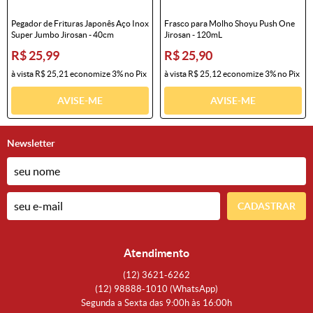
Pegador de Frituras Japonês Aço Inox
Frasco para Molho Shoyu Push One
Super Jumbo Jirosan - 40cm
Jirosan - 120mL
R$ 25,99
R$ 25,90
à vista
R$ 25,21
economize
3%
no Pix
à vista
R$ 25,12
economize
3%
no Pix
AVISE-ME
AVISE-ME
Newsletter
CADASTRAR
Atendimento
(12)
3621-6262
(12)
98888-1010
(WhatsApp)
Segunda a Sexta das 9:00h às 16:00h