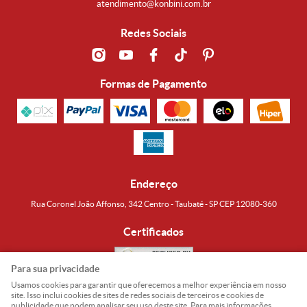
atendimento@konbini.com.br
Redes Sociais
Formas de Pagamento
Endereço
Rua Coronel João Affonso, 342 Centro - Taubaté - SP CEP 12080-360
Certificados
Para sua privacidade
Usamos cookies para garantir que oferecemos a melhor experiência em nosso
Noguti & Amaral Produtos Orientais LTDA
CNPJ: 15.427.609/0001-19
site. Isso inclui cookies de sites de redes sociais de terceiros e cookies de
publicidade que podem analisar seu uso deste site. Para mais informações,